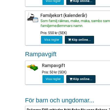
Visa regler
Köp online...
Familjekort (kalenderår)
Som familj räknas, make, maka, sambo samt
familjemedlemmars namn.
Pris: 550 kr (SEK)
Visa regler
Köp online...
Rampavgift
Rampavgift
Pris: 50 kr (SEK)
Visa regler
Köp online...
För barn och ungdomar...