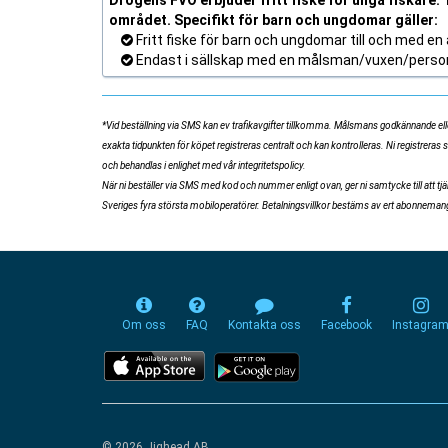
Drögens FVO erbjuder fritt fiske för unga fiskare. T
området. Specifikt för barn och ungdomar gäller:
Fritt fiske för barn och ungdomar till och med en å
Endast i sällskap med en målsman/vuxen/person s
*Vid beställning via SMS kan ev trafikavgifter tillkomma. Målsmans godkännande eller
exakta tidpunkten för köpet registreras centralt och kan kontrolleras. Ni registreras 
och behandlas i enlighet med vår integritetspolicy.
När ni beställer via SMS med kod och nummer enligt ovan, ger ni samtycke till att 
Sveriges fyra största mobiloperatörer. Betalningsvillkor bestäms av ert abonnemangsa
Om oss
FAQ
Kontakta oss
Facebook
Instagra
© 2026 Jighead AB