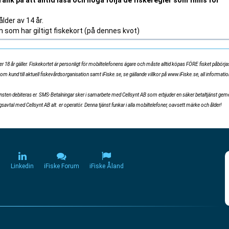
änk på att alltid läsa och noga följa de fiskeregler som finns för
lder av 14 år.
om har giltigt fiskekort (på dennes kvot)
 18 år gäller. Fiskekortet är personligt för mobiltelefonens ägare och måste alltid köpas FÖRE fisket påbörja
som kund till aktuell fiskevårdsorganisation samt iFiske.se, se gällande villkor på www.iFiske.se, all informat
tjänsten debiteras er. SMS-Betalningar sker i samarbete med Cellsynt AB som erbjuder en säker betaltjänst ge
vtal med Cellsynt AB alt. er operatör. Denna tjänst funkar i alla mobiltelefoner, oavsett märke och ålder!
m
Linkedin
iFiske Forum
iFiske Åland