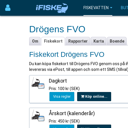
FISKEVATTEN
BUT
Drögens FVO
Om
Fiskekort
Rapporter
Karta
Boende
Fiskekort Drögens FVO
Du kan köpa fiskekort till Drögens FVO genom oss på iFis
levereras via ePost, till appen och som ett SMS (tillva
Dagkort
Pris: 100 kr (SEK)
Visa regler
Köp online...
Årskort (kalenderår)
Pris: 450 kr (SEK)