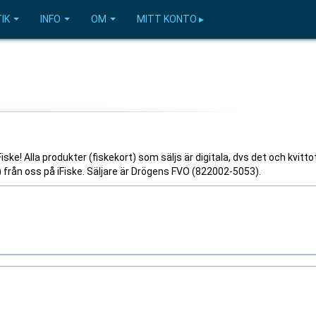
IK
INFO
OM
MITT KONTO ▸
ke! Alla produkter (fiskekort) som säljs är digitala, dvs det och kvitto
l) från oss på iFiske. Säljare är Drögens FVO (822002-5053).