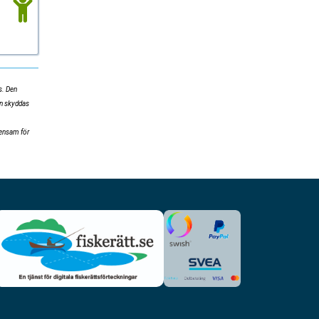
s. Den
ion skyddas
mensam för