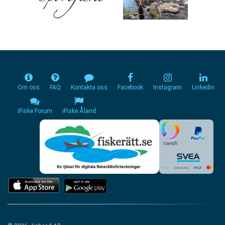
Om oss
FAQ
Kontakta oss
Facebook
Instagram
Linkedin
iFiske Forum
iFiske Åland