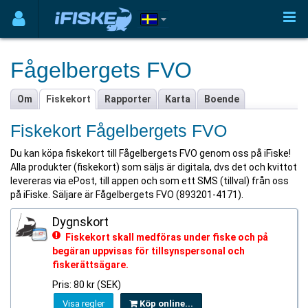
Fågelbergets FVO
Om
Fiskekort
Rapporter
Karta
Boende
Fiskekort Fågelbergets FVO
Du kan köpa fiskekort till Fågelbergets FVO genom oss på iFiske!
Alla produkter (fiskekort) som säljs är digitala, dvs det och kvittot
levereras via ePost, till appen och som ett SMS (tillval) från oss
på iFiske. Säljare är Fågelbergets FVO (893201-4171).
Dygnskort
Fiskekort skall medföras under fiske och på
begäran uppvisas för tillsynspersonal och
fiskerättsägare.
Pris: 80 kr (SEK)
Visa regler
Köp online...