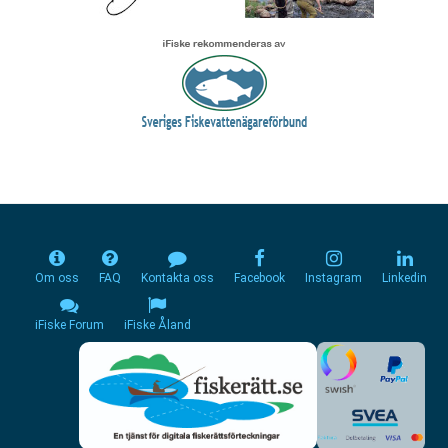
Om oss
FAQ
Kontakta oss
Facebook
Instagram
Linkedin
iFiske Forum
iFiske Åland