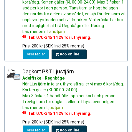
kort/dag. Korten gäller (Kl. 00.00-24.00). Max 3 fiskar, 1
spö per kort och person. Tanstjärn är högt belägen i
den nordöstra delen av området, en sjö för den som vill
uppleva tystnaden och vildmarken. Vinterfisket är bra
med möjlighet att få Regnbåge eller Röding.
Läs mer om:
Tanstjärn
Tel: 070-345 14 29 för uthyrning.
Pris: 200 kr (SEK, Inkl 25% moms)
Visa regler
Köp online...
Dagkort P&T Ljustjärn
Ädelfiske - Regnbåge
När Ljustjärn inte är uthyrd så säljer vi max 6 kort/dag.
Korten gäller (Kl. 00.00-24.00).
Max 3 fiskar, 1 handhållet spö per kort och person.
Trevlig tjärn för dagkort eller att hyra över helgen.
Läs mer om:
Ljustjärn
Tel: 070-345 14 29 för uthyrning.
Pris: 200 kr (SEK, Inkl 25% moms)
Visa regler
Köp online...