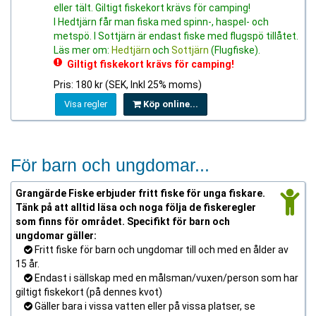
eller tält. Giltigt fiskekort krävs för camping!
I Hedtjärn får man fiska med spinn-, haspel- och
metspö. I Sottjärn är endast fiske med flugspö tillåtet.
Läs mer om:
Hedtjärn
och
Sottjärn
(Flugfiske).
Giltigt fiskekort krävs för camping!
Pris: 180 kr (SEK, Inkl 25% moms)
Visa regler
Köp online...
För barn och ungdomar...
Grangärde Fiske erbjuder fritt fiske för unga fiskare.
Tänk på att alltid läsa och noga följa de fiskeregler
som finns för området. Specifikt för barn och
ungdomar gäller:
Fritt fiske för barn och ungdomar till och med en ålder av
15 år.
Endast i sällskap med en målsman/vuxen/person som har
giltigt fiskekort (på dennes kvot)
Gäller bara i vissa vatten eller på vissa platser, se