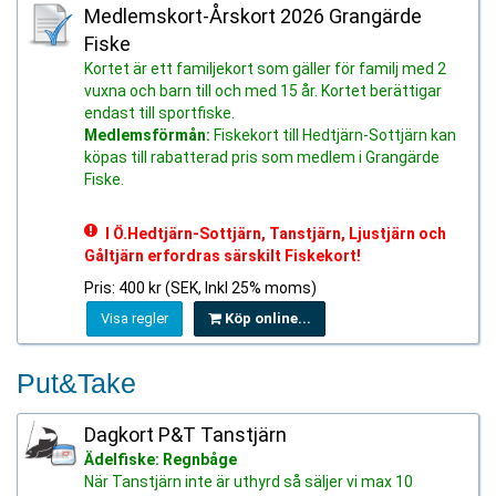
Medlemskort-Årskort 2026 Grangärde
Fiske
Kortet är ett familjekort som gäller för familj med 2
vuxna och barn till och med 15 år. Kortet berättigar
endast till sportfiske.
Medlemsförmån:
Fiskekort till Hedtjärn-Sottjärn kan
köpas till rabatterad pris som medlem i Grangärde
Fiske.
l Ö.Hedtjärn-Sottjärn, Tanstjärn, Ljustjärn och
Gåltjärn erfordras särskilt Fiskekort!
Pris: 400 kr (SEK, Inkl 25% moms)
Visa regler
Köp online...
Put&Take
Dagkort P&T Tanstjärn
Ädelfiske: Regnbåge
När Tanstjärn inte är uthyrd så säljer vi max 10