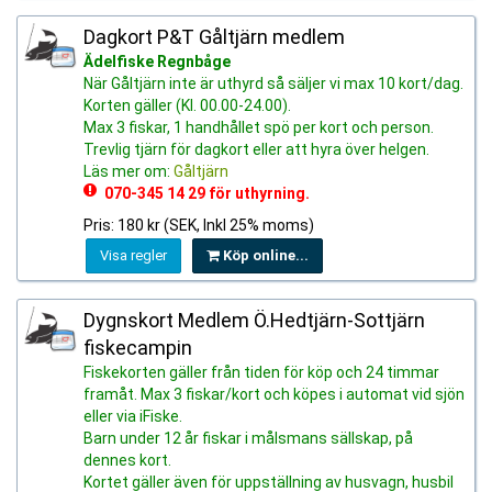
Dagkort P&T Gåltjärn medlem
Ädelfiske Regnbåge
När Gåltjärn inte är uthyrd så säljer vi max 10 kort/dag.
Korten gäller (Kl. 00.00-24.00).
Max 3 fiskar, 1 handhållet spö per kort och person.
Trevlig tjärn för dagkort eller att hyra över helgen.
Läs mer om:
Gåltjärn
070-345 14 29 för uthyrning.
Pris: 180 kr (SEK, Inkl 25% moms)
Visa regler
Köp online...
Dygnskort Medlem Ö.Hedtjärn-Sottjärn
fiskecampin
Fiskekorten gäller från tiden för köp och 24 timmar
framåt. Max 3 fiskar/kort och köpes i automat vid sjön
eller via iFiske.
Barn under 12 år fiskar i målsmans sällskap, på
dennes kort.
Kortet gäller även för uppställning av husvagn, husbil