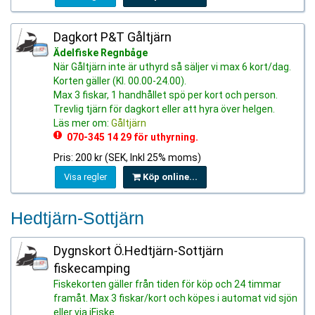
Dagkort P&T Gåltjärn
Ädelfiske Regnbåge
När Gåltjärn inte är uthyrd så säljer vi max 6 kort/dag.
Korten gäller (Kl. 00.00-24.00).
Max 3 fiskar, 1 handhållet spö per kort och person.
Trevlig tjärn för dagkort eller att hyra över helgen.
Läs mer om:
Gåltjärn
070-345 14 29 för uthyrning.
Pris: 200 kr (SEK, Inkl 25% moms)
Visa regler
Köp online...
Hedtjärn-Sottjärn
Dygnskort Ö.Hedtjärn-Sottjärn
fiskecamping
Fiskekorten gäller från tiden för köp och 24 timmar
framåt. Max 3 fiskar/kort och köpes i automat vid sjön
eller via iFiske.