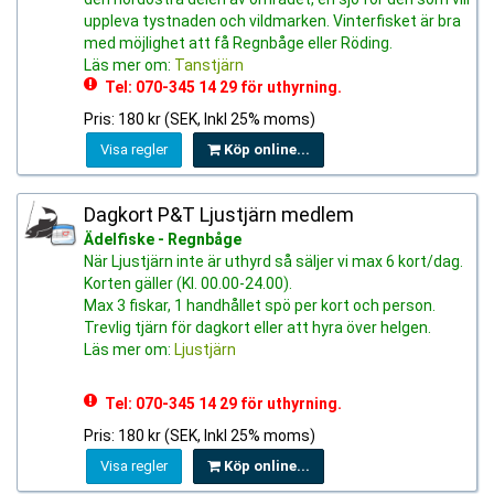
uppleva tystnaden och vildmarken. Vinterfisket är bra
med möjlighet att få Regnbåge eller Röding.
Läs mer om:
Tanstjärn
Tel: 070-345 14 29 för uthyrning.
Pris: 180 kr (SEK, Inkl 25% moms)
Visa regler
Köp online...
Dagkort P&T Ljustjärn medlem
Ädelfiske - Regnbåge
När Ljustjärn inte är uthyrd så säljer vi max 6 kort/dag.
Korten gäller (Kl. 00.00-24.00).
Max 3 fiskar, 1 handhållet spö per kort och person.
Trevlig tjärn för dagkort eller att hyra över helgen.
Läs mer om:
Ljustjärn
Tel: 070-345 14 29 för uthyrning.
Pris: 180 kr (SEK, Inkl 25% moms)
Visa regler
Köp online...