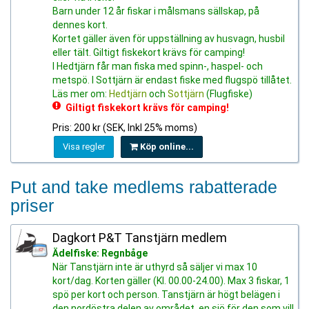
Barn under 12 år fiskar i målsmans sällskap, på
dennes kort.
Kortet gäller även för uppställning av husvagn, husbil
eller tält. Giltigt fiskekort krävs för camping!
I Hedtjärn får man fiska med spinn-, haspel- och
metspö. I Sottjärn är endast fiske med flugspö tillåtet.
Läs mer om:
Hedtjärn
och
Sottjärn
(Flugfiske)
Giltigt fiskekort krävs för camping!
Pris: 200 kr (SEK, Inkl 25% moms)
Visa regler
Köp online...
Put and take medlems rabatterade
priser
Dagkort P&T Tanstjärn medlem
Ädelfiske: Regnbåge
När Tanstjärn inte är uthyrd så säljer vi max 10
kort/dag. Korten gäller (Kl. 00.00-24.00). Max 3 fiskar, 1
spö per kort och person. Tanstjärn är högt belägen i
den nordöstra delen av området, en sjö för den som vill