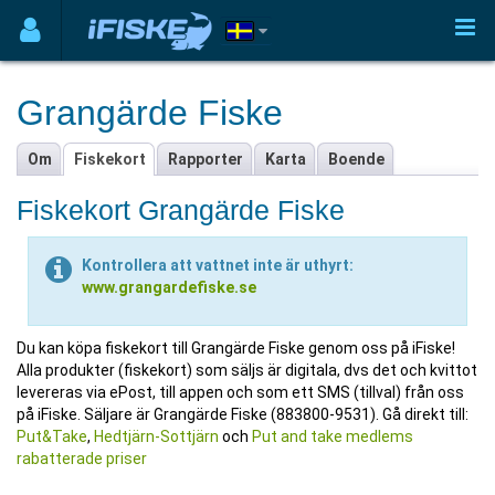
Grangärde Fiske
Om
Fiskekort
Rapporter
Karta
Boende
Fiskekort Grangärde Fiske
Kontrollera att vattnet inte är uthyrt:
www.grangardefiske.se
Du kan köpa fiskekort till Grangärde Fiske genom oss på iFiske!
Alla produkter (fiskekort) som säljs är digitala, dvs det och kvittot
levereras via ePost, till appen och som ett SMS (tillval) från oss
på iFiske. Säljare är Grangärde Fiske (883800-9531). Gå direkt till:
Put&Take
,
Hedtjärn-Sottjärn
och
Put and take medlems
rabatterade priser