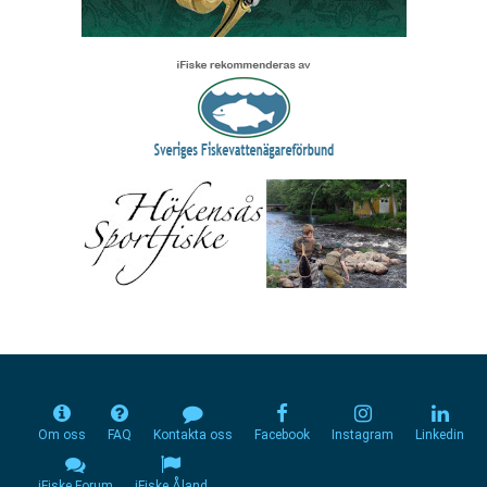
Om oss
FAQ
Kontakta oss
Facebook
Instagram
Linkedin
iFiske Forum
iFiske Åland