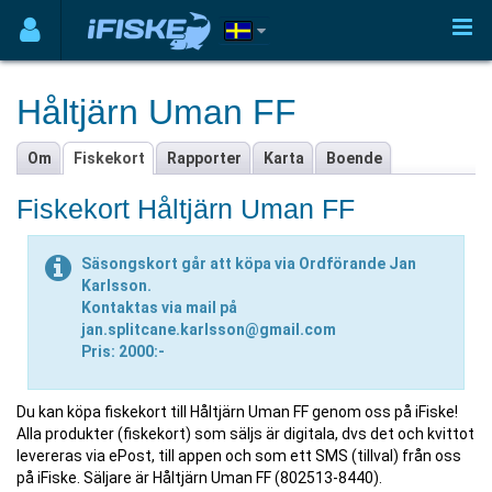
Håltjärn Uman FF
Om
Fiskekort
Rapporter
Karta
Boende
Fiskekort Håltjärn Uman FF
Säsongskort går att köpa via Ordförande Jan
Karlsson.
Kontaktas via mail på
jan.splitcane.karlsson@gmail.com
Pris: 2000:-
Du kan köpa fiskekort till Håltjärn Uman FF genom oss på iFiske!
Alla produkter (fiskekort) som säljs är digitala, dvs det och kvittot
levereras via ePost, till appen och som ett SMS (tillval) från oss
på iFiske. Säljare är Håltjärn Uman FF (802513-8440).