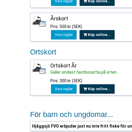
Visa regler
Köp online...
Årskort
Pris: 500 kr (SEK)
Visa regler
Köp online...
Ortskort
Ortskort År
Gäller endast fastbosatta på orten.
Pris: 300 kr (SEK)
Visa regler
Köp online...
För barn och ungdomar...
Hjåggsjö FVO erbjuder just nu inte fritt fiske för u