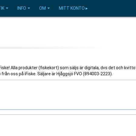
IK
INFO
OM
MITT KONTO ▸
ske! Alla produkter (fiskekort) som säljs är digitala, dvs det och kvitto
l) från oss på iFiske. Säljare är Hjåggsjö FVO (894003-2223).