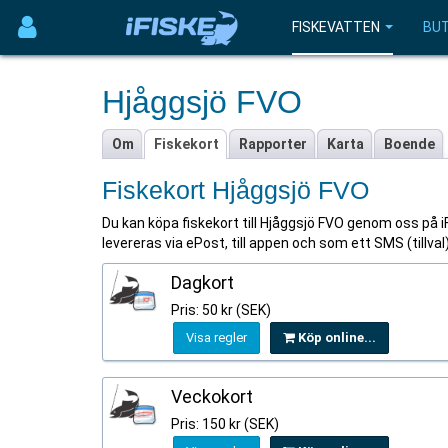
FISKEVATTEN
BUT
Hjåggsjö FVO
Om
Fiskekort
Rapporter
Karta
Boende
Fiskekort Hjåggsjö FVO
Du kan köpa fiskekort till Hjåggsjö FVO genom oss på iFi
levereras via ePost, till appen och som ett SMS (tillva
Dagkort
Pris: 50 kr (SEK)
Visa regler
Köp online...
Veckokort
Pris: 150 kr (SEK)