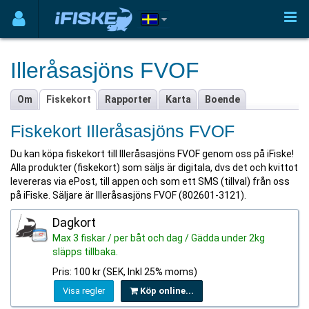
Illeråsasjöns FVOF
Om
Fiskekort
Rapporter
Karta
Boende
Fiskekort Illeråsasjöns FVOF
Du kan köpa fiskekort till Illeråsasjöns FVOF genom oss på iFiske!
Alla produkter (fiskekort) som säljs är digitala, dvs det och kvittot
levereras via ePost, till appen och som ett SMS (tillval) från oss
på iFiske. Säljare är Illeråsasjöns FVOF (802601-3121).
Dagkort
Max 3 fiskar / per båt och dag / Gädda under 2kg
släpps tillbaka.
Pris: 100 kr (SEK, Inkl 25% moms)
Visa regler
Köp online...