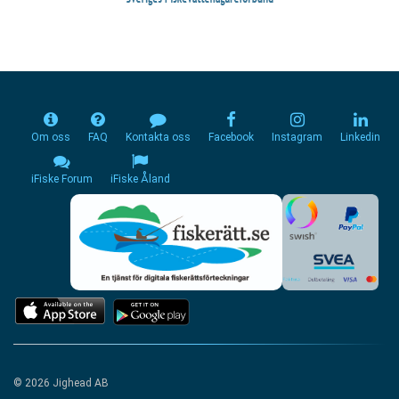
Om oss
FAQ
Kontakta oss
Facebook
Instagram
Linkedin
iFiske Forum
iFiske Åland
© 2026 Jighead AB