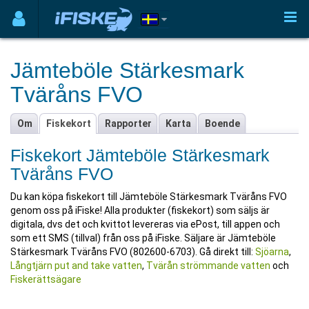
Jämteböle Stärkesmark
Tväråns FVO
Om
Fiskekort
Rapporter
Karta
Boende
Fiskekort Jämteböle Stärkesmark
Tväråns FVO
Du kan köpa fiskekort till Jämteböle Stärkesmark Tväråns FVO
genom oss på iFiske! Alla produkter (fiskekort) som säljs är
digitala, dvs det och kvittot levereras via ePost, till appen och
som ett SMS (tillval) från oss på iFiske. Säljare är Jämteböle
Stärkesmark Tväråns FVO (802600-6703). Gå direkt till:
Sjöarna
,
Långtjärn put and take vatten
,
Tvärån strömmande vatten
och
Fiskerättsägare