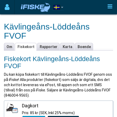
Kävlingeåns-Löddeåns
FVOF
Om
Fiskekort
Rapporter
Karta
Boende
Fiskekort Kävlingeåns-Löddeåns
FVOF
Du kan köpa fiskekort till Kävlingeåns-Löddeåns FVOF genom oss
på iFiske! Alla produkter (fiskekort) som säljs är digitala, dvs det
och kvittot levereras via ePost, till appen och som ett SMS
(tillval) från oss på iFiske. Säljare är Kävlingeåns-Löddeåns FVOF
(846004-9565).
Dagkort
Pris: 85 kr (SEK, Inkl 25% moms)