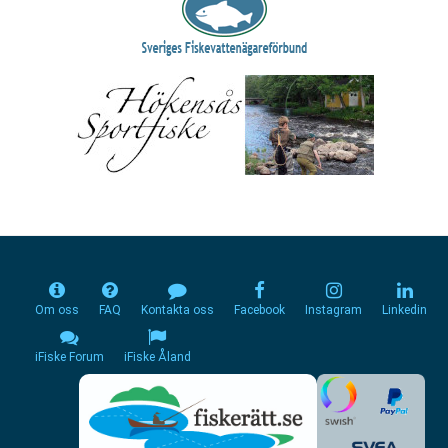
Om oss
FAQ
Kontakta oss
Facebook
Instagram
Linkedin
iFiske Forum
iFiske Åland