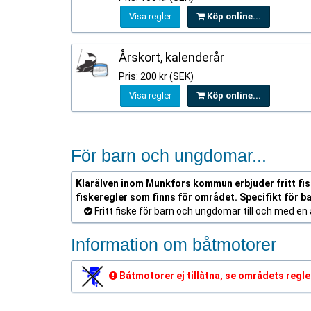
Visa regler
Köp online...
Årskort, kalenderår
Pris: 200 kr (SEK)
Visa regler
Köp online...
För barn och ungdomar...
Klarälven inom Munkfors kommun erbjuder fritt fiske
fiskeregler som finns för området. Specifikt för b
Fritt fiske för barn och ungdomar till och med en å
Information om båtmotorer
Båtmotorer ej tillåtna, se områdets regle