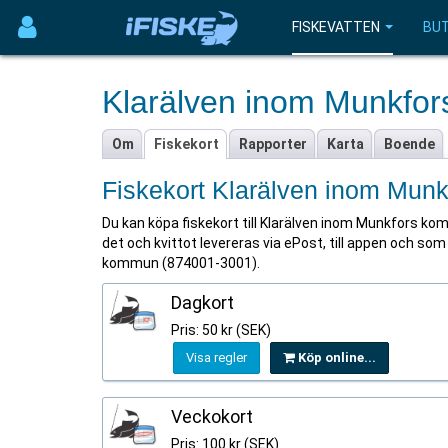
FISKEVATTEN
BUT
Klarälven inom Munkfo
Om
Fiskekort
Rapporter
Karta
Boende
Fiskekort Klarälven inom Mun
Du kan köpa fiskekort till Klarälven inom Munkfors kom
det och kvittot levereras via ePost, till appen och som 
kommun (874001-3001).
Dagkort
Pris: 50 kr (SEK)
Visa regler
Köp online...
Veckokort
Pris: 100 kr (SEK)