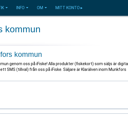
IK
INFO
OM
MITT KONTO ▸
rs kommun
kfors kommun
mun genom oss på iFiske! Alla produkter (fiskekort) som säljs är digita
ett SMS (tillval) från oss på iFiske. Säljare är Klarälven inom Munkfors