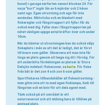
huset) i garage nerfarten senast klockan 24
. För
varje ”kort” ingår lån av 6 mjärdar och 2 håvar
samt agn. Egen utrustning och agn får inte
användas. Mätsticka och en blankett med
fiskeregler och fångstrapport att fylla i får du
också med dig. Fyllar man i fångstrapporten på
nätet vänligen uppge antal kräftor över och under
10cm.
När du hämtar ut utrustningen kan du också
välja
fiskeplats i mån av att det är ledigt
, det är först
till kvarn som gäller. Observera att man inte får
tinga en plats genom att bege sig dit i förväg. För
att underlätta fördelningen av platser är Stora
Delsjön indelad i fiskezoner,
se karta
. För fiske
från båt är det zon 4 och zon 6 som gäller.
Sportfiskarna tillhandahåller all fiskeutrustning -
men
glöm inte att ta med
egen ficklampa, hink till
fångsten och en kniv för att dela agnet med.
Tänk också på att området är ett
naturreservat
och att eldning bara är tillåten på
anvisad plats.