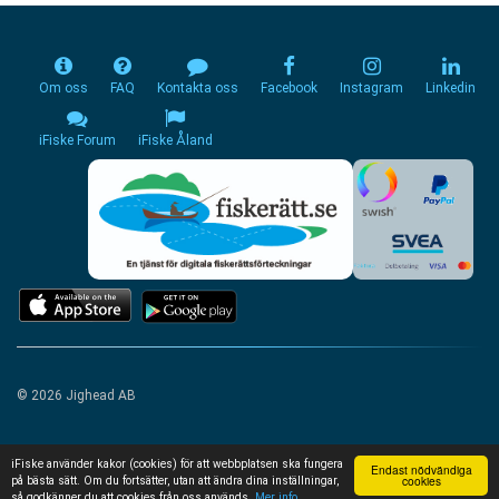
Om oss
FAQ
Kontakta oss
Facebook
Instagram
Linkedin
iFiske Forum
iFiske Åland
© 2026 Jighead AB
iFiske använder kakor (cookies) för att webbplatsen ska fungera
Endast nödvändiga
cookies
på bästa sätt. Om du fortsätter, utan att ändra dina inställningar,
så godkänner du att cookies från oss används.
Mer info...