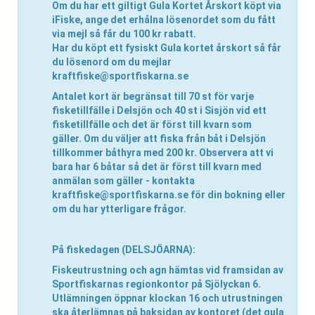
Om du har ett giltigt Gula Kortet Årskort köpt via
iFiske, ange det erhålna lösenordet som du fått
via mejl så får du 100 kr rabatt.
Har du köpt ett fysiskt Gula kortet årskort så får
du lösenord om du mejlar
kraftfiske@sportfiskarna.se
Antalet kort är begränsat till 70 st för varje
fisketillfälle i Delsjön och 40 st i Sisjön vid ett
fisketillfälle och det är först till kvarn som
gäller.
Om du väljer att fiska från båt
i Delsjön
tillkommer båthyra med 200 kr. Observera att vi
bara har 6 båtar så det är först till kvarn med
anmälan som gäller - kontakta
kraftfiske@sportfiskarna.se
för din bokning eller
om du har ytterligare frågor.
På fiskedagen (DELSJÖARNA):
Fiskeutrustning och agn hämtas vid framsidan av
Sportfiskarnas regionkontor
på Sjölyckan 6.
Utlämningen öppnar klockan 16 och utrustningen
ska
återlämnas på baksidan av kontoret (det gula