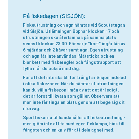
På fiskedagen (SISJÖN):
Fiskeutrustning och agn hämtas vid Scoutstugan
vid Sisjön
. Utlämningen öppnar klockan 17 och
utrustningen ska
återlämnas på samma plats
senast klockan 23.30
. För varje ”kort” ingår lån av
6 mjärdar och 2 håvar samt agn. Egen utrustning
och agn får inte användas. Mätsticka och en
blankett med fiskeregler och fångstrapport att
fylla i får du också med dig.
För att det inte ska bli för trångt är Sisjön indelad
i olika fiskezoner. När du hämtar ut utrustningen
kan du
välja fiskezon i mån av att det är ledigt
,
det är först till kvarn som gäller. Observera att
man inte får tinga en plats genom att bege sig dit
i förväg.
Sportfiskarna tillhandahåller all fiskeutrustning -
men
glöm inte att ta med
egen ficklampa, hink till
fångsten och en kniv för att dela agnet med.