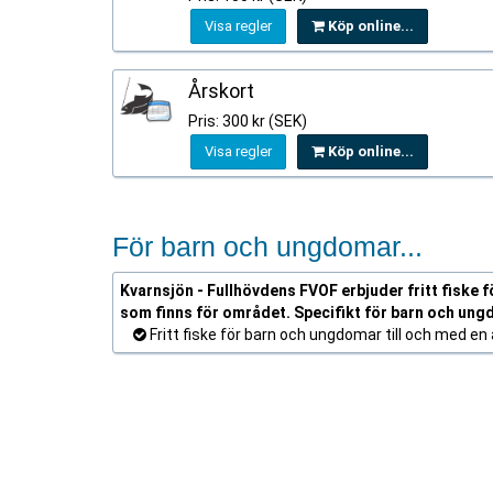
Visa regler
Köp online...
Årskort
Pris: 300 kr (SEK)
Visa regler
Köp online...
För barn och ungdomar...
Kvarnsjön - Fullhövdens FVOF erbjuder fritt fiske fö
som finns för området. Specifikt för barn och ung
Fritt fiske för barn och ungdomar till och med en å