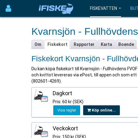
FISKEVATTEN
BUT
Kvarnsjön - Fullhövde
Om
Fiskekort
Rapporter
Karta
Boende
Fiskekort Kvarnsjön - Fullhö
Du kan köpa fiskekort till Kvarnsjön - Fullhövdens FVOF 
och kvittot levereras via ePost, till appen och som ett 
(802601-4269).
Dagkort
Pris: 60 kr (SEK)
Visa regler
Köp online...
Veckokort
Pris: 150 kr (SEK)