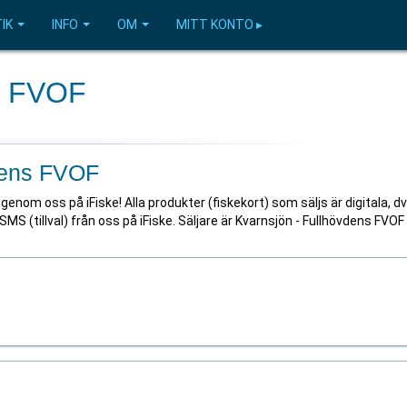
IK
INFO
OM
MITT KONTO ▸
ns FVOF
vdens FVOF
genom oss på iFiske! Alla produkter (fiskekort) som säljs är digitala, d
SMS (tillval) från oss på iFiske. Säljare är Kvarnsjön - Fullhövdens FVOF