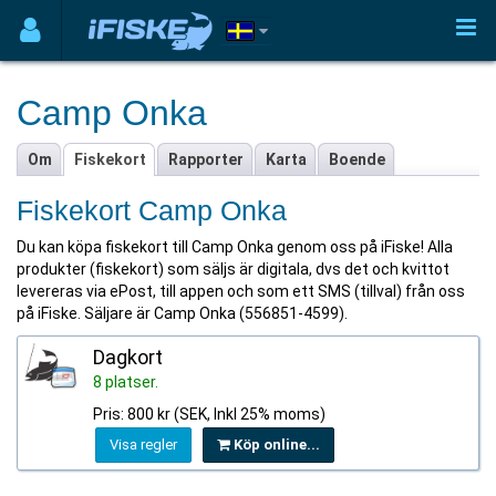
Camp Onka
Om
Fiskekort
Rapporter
Karta
Boende
Fiskekort Camp Onka
Du kan köpa fiskekort till Camp Onka genom oss på iFiske! Alla
produkter (fiskekort) som säljs är digitala, dvs det och kvittot
levereras via ePost, till appen och som ett SMS (tillval) från oss
på iFiske. Säljare är Camp Onka (556851-4599).
Dagkort
8 platser.
Pris: 800 kr (SEK, Inkl 25% moms)
Visa regler
Köp online...