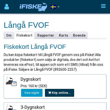
Långå FVOF
Om
Fiskekort
Rapporter
Karta
Boende
Fiskekort Långå FVOF
Du kan köpa fiskekort till Långå FVOF genom oss på iFiske! Alla
produkter (fiskekort) som säljs är digitala, dvs det och kvittot
levereras via ePost, till appen och som ett SMS (tillval) från oss
på iFiske. Säljare är Långå FVOF (892600-2257).
Dygnskort
Pris: 160 kr (SEK)
Visa regler
Köp online...
3-Dygnskort