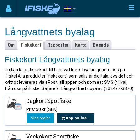
Långvattnets byalag
Om
Fiskekort
Rapporter
Karta
Boende
Fiskekort Långvattnets byalag
Du kan köpa fiskekort till Långvattnets byalag genom oss på
iFiske! Alla produkter (fiskekort) som säljs är digitala, dvs det och
kvittot levereras via ePost, till appen och som ett SMS (tillval)
från oss på iFiske. Säljare är Långvattnets byalag (802497-3870).
Dagkort Spotfiske
Pris: 50 kr (SEK)
Visa regler
Köp online...
Veckokort Sportfiske