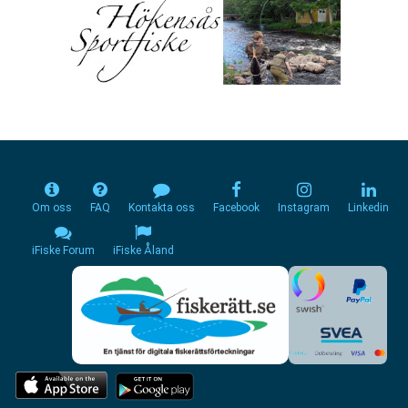
Om oss
FAQ
Kontakta oss
Facebook
Instagram
Linkedin
iFiske Forum
iFiske Åland