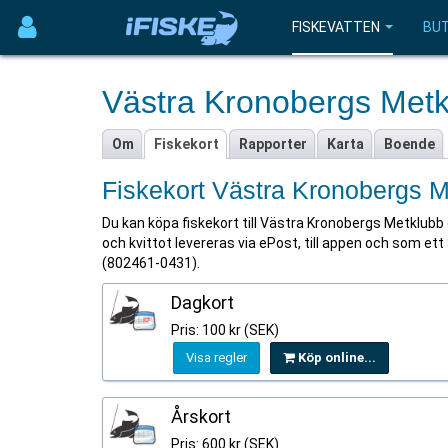
FISKEVATTEN
BUT
Västra Kronobergs Met
Om
Fiskekort
Rapporter
Karta
Boende
Fiskekort Västra Kronobergs 
Du kan köpa fiskekort till Västra Kronobergs Metklubb g
och kvittot levereras via ePost, till appen och som ett
(802461-0431).
Dagkort
Pris: 100 kr (SEK)
Visa regler
Köp online...
Årskort
Pris: 600 kr (SEK)