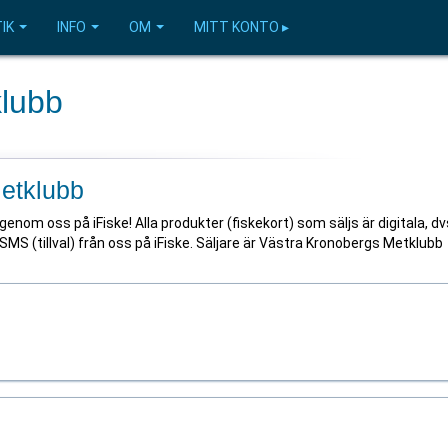
IK
INFO
OM
MITT KONTO ▸
klubb
Metklubb
enom oss på iFiske! Alla produkter (fiskekort) som säljs är digitala, dv
 SMS (tillval) från oss på iFiske. Säljare är Västra Kronobergs Metklubb