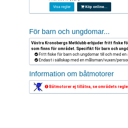
Visa regler
Köp online...
För barn och ungdomar...
Västra Kronobergs Metklubb erbjuder fritt fiske för
som finns för området. Specifikt för barn och ung
Fritt fiske för barn och ungdomar till och med en å
Endast i sällskap med en målsman/vuxen/person s
Information om båtmotorer
Båtmotorer ej tillåtna, se områdets regle