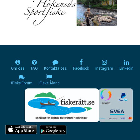
Om oss
FAQ
Kontakta oss
Facebook
Instagram
Linkedin
iFiske Forum
iFiske Åland