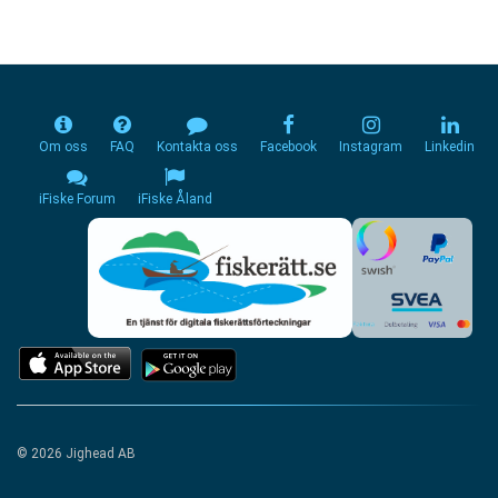
Om oss
FAQ
Kontakta oss
Facebook
Instagram
Linkedin
iFiske Forum
iFiske Åland
© 2026 Jighead AB