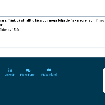
kare. Tänk på att alltid läsa och noga följa de fiskeregler som finns
er:
lder av 15 år.
m
Linkedin
iFiske Forum
iFiske Åland