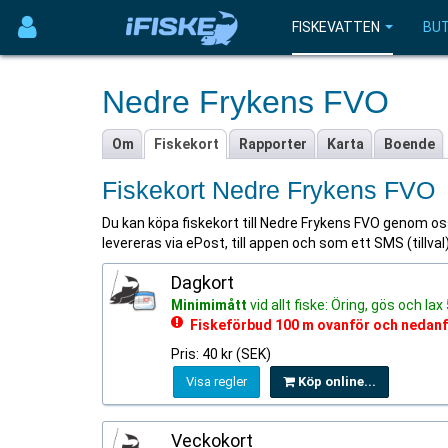
FISKEVATTEN
BUT
Nedre Frykens FVO
Om
Fiskekort
Rapporter
Karta
Boende
Fiskekort Nedre Frykens FVO
Du kan köpa fiskekort till Nedre Frykens FVO genom oss p
levereras via ePost, till appen och som ett SMS (tillva
Dagkort
Minimimått
vid allt fiske: Öring, gös och la
Fiskeförbud 100 m ovanför och neda
Pris: 40 kr (SEK)
Visa regler
Köp online...
Veckokort