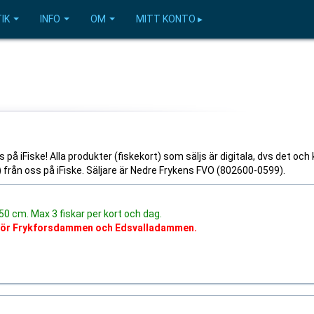
IK
INFO
OM
MITT KONTO ▸
å iFiske! Alla produkter (fiskekort) som säljs är digitala, dvs det och 
l) från oss på iFiske. Säljare är Nedre Frykens FVO (802600-0599).
x 50 cm. Max 3 fiskar per kort och dag.
nför Frykforsdammen och Edsvalladammen.