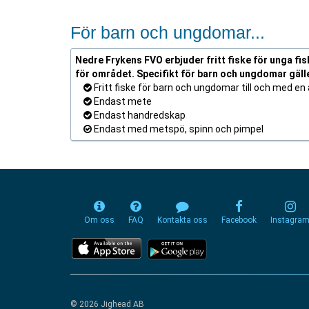
För barn och ungdomar...
Nedre Frykens FVO erbjuder fritt fiske för unga fis
för området. Specifikt för barn och ungdomar gäll
Fritt fiske för barn och ungdomar till och med en å
Endast mete
Endast handredskap
Endast med metspö, spinn och pimpel
Om oss
FAQ
Kontakta oss
Facebook
Instagra
© 2026 Jighead AB