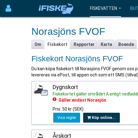
FISKEVATTEN
BUT
Norasjöns FVOF
Om
Fiskekort
Rapporter
Karta
Boende
Fiskekort Norasjöns FVOF
Du kan köpa fiskekort till Norasjöns FVOF genom oss på i
levereras via ePost, till appen och som ett SMS (tillva
Dygnskort
Fiskekortet gäller området A enligt nedladd
Gäller endast Norasjön
Pris: 50 kr (SEK)
Visa regler
Köp online...
Årskort