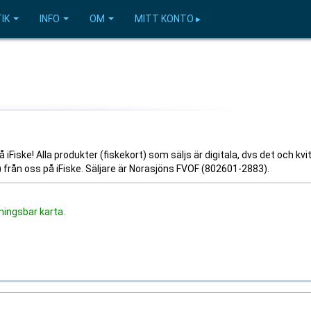
IK
INFO
OM
MITT KONTO ▸
Fiske! Alla produkter (fiskekort) som säljs är digitala, dvs det och kvi
l) från oss på iFiske. Säljare är Norasjöns FVOF (802601-2883).
ningsbar karta.