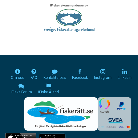
Om oss
FAQ
Kontakta oss
Facebook
Instagram
Linkedin
iFiske Forum
iFiske Åland