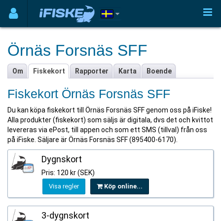
Örnäs Forsnäs SFF
Om
Fiskekort
Rapporter
Karta
Boende
Fiskekort Örnäs Forsnäs SFF
Du kan köpa fiskekort till Örnäs Forsnäs SFF genom oss på iFiske!
Alla produkter (fiskekort) som säljs är digitala, dvs det och kvittot
levereras via ePost, till appen och som ett SMS (tillval) från oss
på iFiske. Säljare är Örnäs Forsnäs SFF (895400-6170).
Dygnskort
Pris: 120 kr (SEK)
Visa regler
Köp online...
3-dygnskort