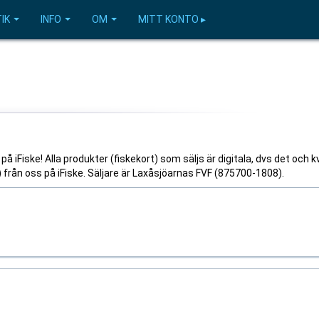
IK
INFO
OM
MITT KONTO ▸
 iFiske! Alla produkter (fiskekort) som säljs är digitala, dvs det och k
l) från oss på iFiske. Säljare är Laxåsjöarnas FVF (875700-1808).