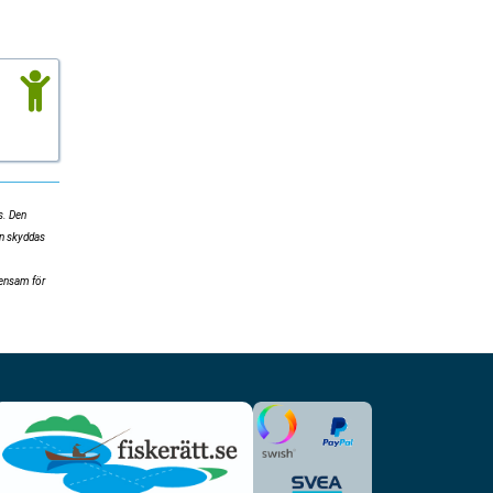
s. Den
ion skyddas
mensam för