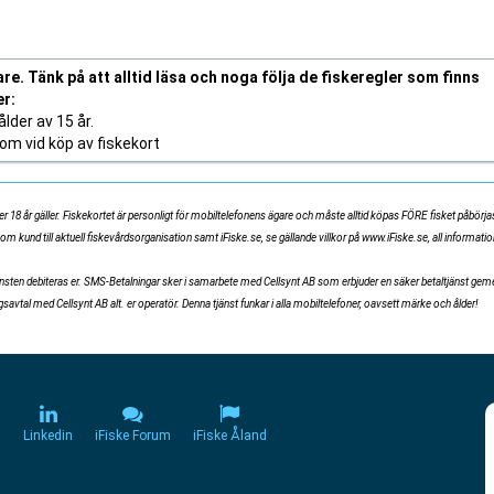
re. Tänk på att alltid läsa och noga följa de fiskeregler som finns
er:
lder av 15 år.
m vid köp av fiskekort
 18 år gäller. Fiskekortet är personligt för mobiltelefonens ägare och måste alltid köpas FÖRE fisket påbörja
som kund till aktuell fiskevårdsorganisation samt iFiske.se, se gällande villkor på www.iFiske.se, all informat
tjänsten debiteras er. SMS-Betalningar sker i samarbete med Cellsynt AB som erbjuder en säker betaltjänst ge
vtal med Cellsynt AB alt. er operatör. Denna tjänst funkar i alla mobiltelefoner, oavsett märke och ålder!
m
Linkedin
iFiske Forum
iFiske Åland