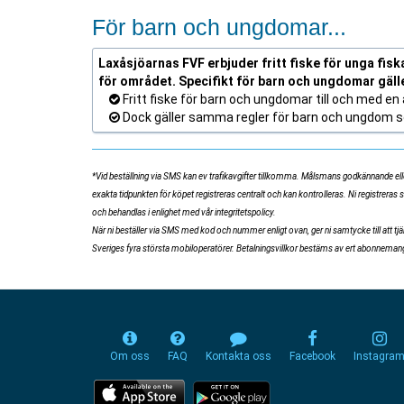
För barn och ungdomar...
Laxåsjöarnas FVF erbjuder fritt fiske för unga fiska
för området. Specifikt för barn och ungdomar gäll
Fritt fiske för barn och ungdomar till och med en å
Dock gäller samma regler för barn och ungdom so
*Vid beställning via SMS kan ev trafikavgifter tillkomma. Målsmans godkännande eller
exakta tidpunkten för köpet registreras centralt och kan kontrolleras. Ni registreras 
och behandlas i enlighet med vår integritetspolicy.
När ni beställer via SMS med kod och nummer enligt ovan, ger ni samtycke till att 
Sveriges fyra största mobiloperatörer. Betalningsvillkor bestäms av ert abonnemangsa
Om oss
FAQ
Kontakta oss
Facebook
Instagra