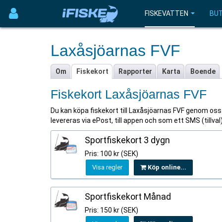
FISKEVATTEN
BUT
Laxåsjöarnas FVF
Om
Fiskekort
Rapporter
Karta
Boende
Fiskekort Laxåsjöarnas FVF
Du kan köpa fiskekort till Laxåsjöarnas FVF genom oss på
levereras via ePost, till appen och som ett SMS (tillva
Sportfiskekort 3 dygn
Pris: 100 kr (SEK)
Visa regler
Köp online...
Sportfiskekort Månad
Pris: 150 kr (SEK)