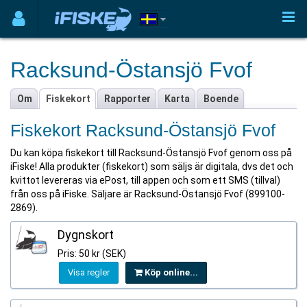
Racksund-Östansjö Fvof
Om
Fiskekort
Rapporter
Karta
Boende
Fiskekort Racksund-Östansjö Fvof
Du kan köpa fiskekort till Racksund-Östansjö Fvof genom oss på
iFiske! Alla produkter (fiskekort) som säljs är digitala, dvs det och
kvittot levereras via ePost, till appen och som ett SMS (tillval)
från oss på iFiske. Säljare är Racksund-Östansjö Fvof (899100-
2869).
Dygnskort
Pris: 50 kr (SEK)
Visa regler
Köp online...