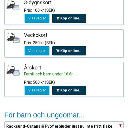
3-dygnskort
Pris: 100 kr (SEK)
Visa regler
Köp online...
Veckokort
Pris: 250 kr (SEK)
Visa regler
Köp online...
Årskort
Familj och barn under 16 år
Pris: 500 kr (SEK)
Visa regler
Köp online...
För barn och ungdomar...
Racksund-Östansjö Fvof erbjuder just nu inte fritt fiske