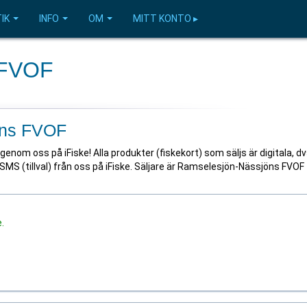
IK
INFO
OM
MITT KONTO ▸
 FVOF
öns FVOF
enom oss på iFiske! Alla produkter (fiskekort) som säljs är digitala, d
 SMS (tillval) från oss på iFiske. Säljare är Ramselesjön-Nässjöns FVOF
.