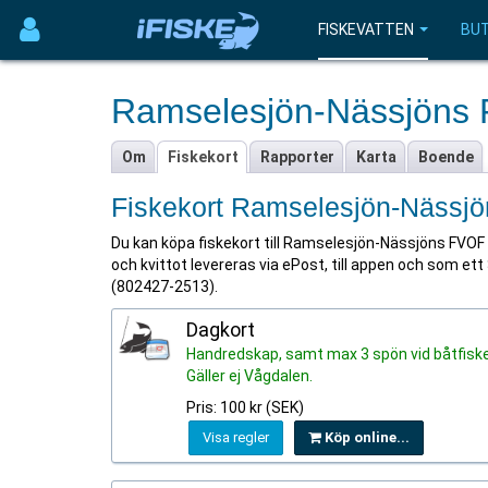
FISKEVATTEN
BUT
Ramselesjön-Nässjöns
Om
Fiskekort
Rapporter
Karta
Boende
Fiskekort Ramselesjön-Nässj
Du kan köpa fiskekort till Ramselesjön-Nässjöns FVOF g
och kvittot levereras via ePost, till appen och som ett
(802427-2513).
Dagkort
Handredskap, samt max 3 spön vid båtfiske
Gäller ej Vågdalen.
Pris: 100 kr (SEK)
Visa regler
Köp online...