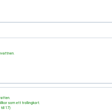
.
kevattnen.
vatten.
kor som ett trollingkort.
ill 17)