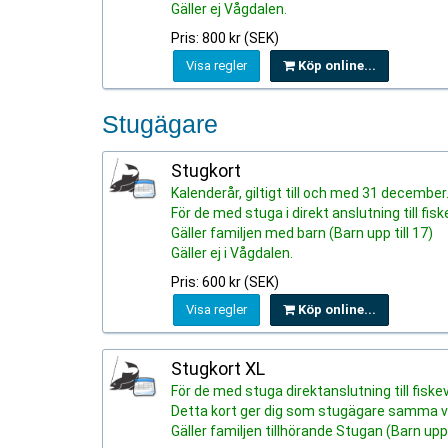
Gäller ej Vågdalen.
Pris: 800 kr (SEK)
Visa regler
Köp online...
Stugägare
Stugkort
Kalenderår, giltigt till och med 31 december
För de med stuga i direkt anslutning till fis
Gäller familjen med barn (Barn upp till 17)
Gäller ej i Vågdalen.
Pris: 600 kr (SEK)
Visa regler
Köp online...
Stugkort XL
För de med stuga direktanslutning till fiske
Detta kort ger dig som stugägare samma vill
Gäller familjen tillhörande Stugan (Barn upp t