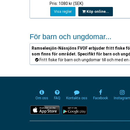
Pris: 1080 kr (SEK)
Visa regler
Köp online...
För barn och ungdomar...
Ramselesjön-Nässjöns FVOF erbjuder fritt fiske för 
som finns för området. Specifikt för barn och ung
Fritt fiske för barn och ungdomar till och med en å
Om oss
FAQ
Kontakta oss
Facebook
Instagra