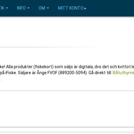
IK
INFO
OM
MITT KONTO ▸
! Alla produkter (fiskekort) som säljs är digitala, dvs det och kvittot 
 på iFiske. Säljare är Ånge FVOF (889200-5094). Gå direkt till:
Båtuthyrni
.