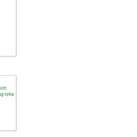
 och
ng cirka