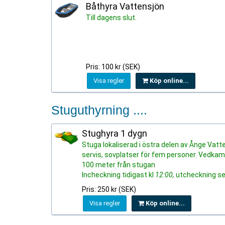
Båthyra Vattensjön
Till dagens slut.
Pris: 100 kr (SEK)
Visa regler
Köp online...
Stuguthyrning ....
Stughyra 1 dygn
Stuga lokaliserad i östra delen av Ånge Vatt
servis, sovplatser för fem personer. Vedkamin
100 meter från stugan
Incheckning tidigast kl
12:00,
utcheckning s
Pris: 250 kr (SEK)
Visa regler
Köp online...