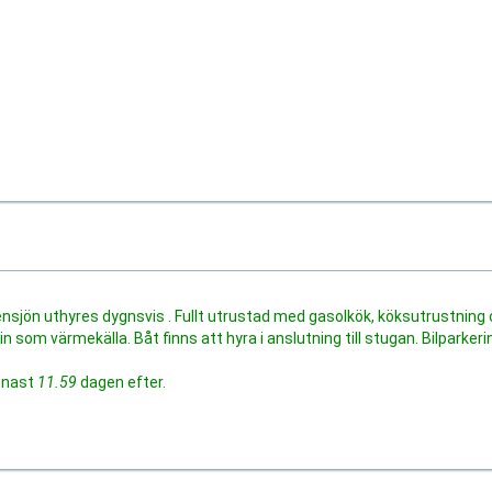
ensjön uthyres dygnsvis . Fullt utrustad med gasolkök, köksutrustning
 som värmekälla. Båt finns att hyra i anslutning till stugan. Bilparkeri
enast
11.59
dagen efter.