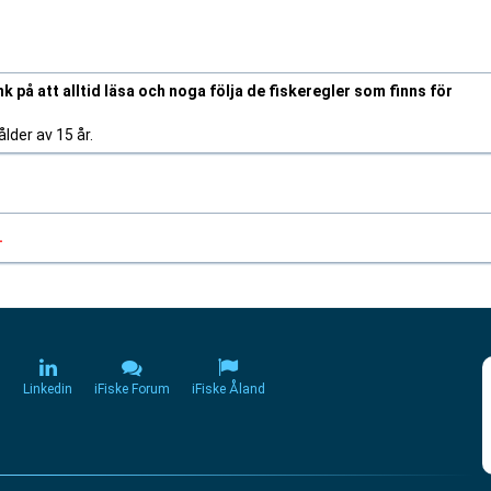
k på att alltid läsa och noga följa de fiskeregler som finns för
lder av 15 år.
.
m
Linkedin
iFiske Forum
iFiske Åland