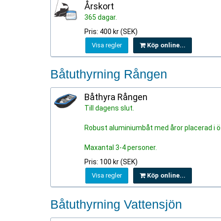
Årskort
365 dagar.
Pris: 400 kr (SEK)
Visa regler
Köp online...
Båtuthyrning Rången
Båthyra Rången
Till dagens slut.
Robust aluminiumbåt med åror placerad i ö
Maxantal 3-4 personer.
Pris: 100 kr (SEK)
Visa regler
Köp online...
Båtuthyrning Vattensjön