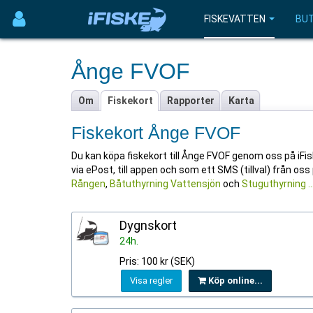
FISKEVATTEN
BUT
Ånge FVOF
Om
Fiskekort
Rapporter
Karta
Fiskekort Ånge FVOF
Du kan köpa fiskekort till Ånge FVOF genom oss på iFiske
via ePost, till appen och som ett SMS (tillval) från oss
Rången
,
Båtuthyrning Vattensjön
och
Stuguthyrning ...
Dygnskort
24h.
Pris: 100 kr (SEK)
Visa regler
Köp online...