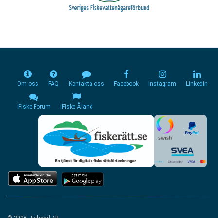
Om oss
FAQ
Kontakta oss
Facebook
Instagram
Linkedin
iFiske Forum
iFiske Åland