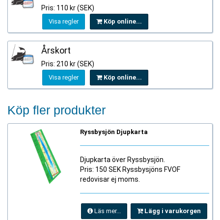
Pris: 110 kr (SEK)
Visa regler
Köp online...
Årskort
Pris: 210 kr (SEK)
Visa regler
Köp online...
Köp fler produkter
Ryssbysjön Djupkarta
Djupkarta över Ryssbysjön.
Pris: 150 SEK Ryssbysjöns FVOF
redovisar ej moms.
Läs mer...
Lägg i varukorgen