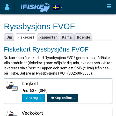
Ryssbysjöns FVOF
Om
Fiskekort
Rapporter
Karta
Boende
Fiskekort Ryssbysjöns FVOF
Du kan köpa fiskekort till Ryssbysjöns FVOF genom oss på iFiske!
Alla produkter (fiskekort) som säljs är digitala, dvs det och kvittot
levereras via ePost, till appen och som ett SMS (tillval) från oss
på iFiske. Säljare är Ryssbysjöns FVOF (802600-3536).
Dagkort
Pris: 60 kr (SEK)
Visa regler
Köp online...
Veckokort