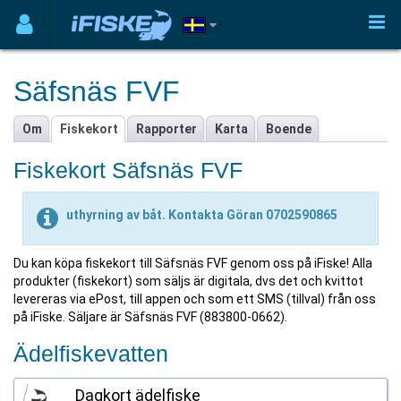
Säfsnäs FVF
Om
Fiskekort
Rapporter
Karta
Boende
Fiskekort Säfsnäs FVF
uthyrning av båt. Kontakta Göran 0702590865
Du kan köpa fiskekort till Säfsnäs FVF genom oss på iFiske! Alla
produkter (fiskekort) som säljs är digitala, dvs det och kvittot
levereras via ePost, till appen och som ett SMS (tillval) från oss
på iFiske. Säljare är Säfsnäs FVF (883800-0662).
Ädelfiskevatten
Dagkort ädelfiske