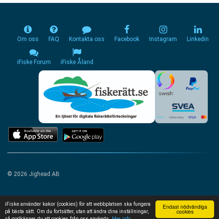
Om oss
FAQ
Kontakta oss
Facebook
Instagram
Linkedin
iFiske Forum
iFiske Åland
© 2026 Jighead AB
iFiske använder kakor (cookies) för att webbplatsen ska fungera
Endast nödvändiga
cookies
på bästa sätt. Om du fortsätter, utan att ändra dina inställningar,
så godkänner du att cookies från oss används.
Mer info...