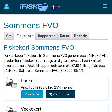
Sommens FVO
Om
Fiskekort
Rapporter
Karta
Boende
Fiskekort Sommens FVO
Du kan köpa fiskekort till Sommens FVO genom oss på iFiske! Alla
produkter (fiskekort) som säljs är digitala, dvs det och kvittot
levereras via ePost, till appen och som ett SMS (tillval) från oss
på iFiske. Säljare är Sommens FVO (823000-8677).
Dagkort
Pris: 150 kr (SEK, Inkl 25% moms)
Visa regler
Köp online...
Veckokort