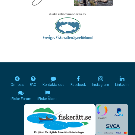
Om oss
FAQ
Kontakta oss
Facebook
Instagram
Linkedin
iFiske Forum
iFiske Åland