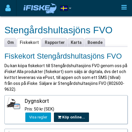
Stengårdshultasjöns FVO
Om
Fiskekort
Rapporter
Karta
Boende
Fiskekort Stengårdshultasjöns FVO
Du kan köpa fiskekort till Stengårdshultasjöns FVO genom oss på
iFiske! Alla produkter (fiskekort) som säljs är digitala, dvs det och
kvittot levereras via ePost, till appen och som ett SMS (tillval)
från oss på iFiske. Säljare är Stengårdshultasjöns FVO (802600-
9632).
Dygnskort
Pris: 50 kr (SEK)
Visa regler
Köp online...