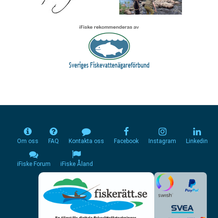
Om oss
FAQ
Kontakta oss
Facebook
Instagram
Linkedin
iFiske Forum
iFiske Åland