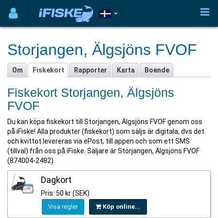
Storjangen, Älgsjöns FVOF
Om
Fiskekort
Rapporter
Karta
Boende
Fiskekort Storjangen, Älgsjöns
FVOF
Du kan köpa fiskekort till Storjangen, Älgsjöns FVOF genom oss
på iFiske! Alla produkter (fiskekort) som säljs är digitala, dvs det
och kvittot levereras via ePost, till appen och som ett SMS
(tillval) från oss på iFiske. Säljare är Storjangen, Älgsjöns FVOF
(874004-2482).
Dagkort
Pris: 50 kr (SEK)
Visa regler
Köp online...