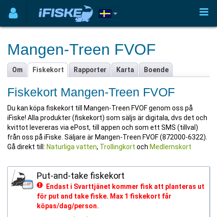
Mangen-Treen FVOF
Om
Fiskekort
Rapporter
Karta
Boende
Fiskekort Mangen-Treen FVOF
Du kan köpa fiskekort till Mangen-Treen FVOF genom oss på
iFiske! Alla produkter (fiskekort) som säljs är digitala, dvs det och
kvittot levereras via ePost, till appen och som ett SMS (tillval)
från oss på iFiske. Säljare är Mangen-Treen FVOF (872000-6322).
Gå direkt till:
Naturliga vatten
,
Trollingkort
och
Medlemskort
Put-and-take fiskekort
Endast i Svarttjänet kommer fisk att planteras ut
för put and take fiske. Max 1 fiskekort får
köpas/dag/person.