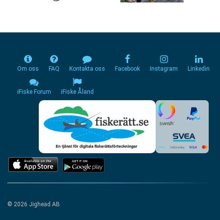
Om oss
FAQ
Kontakta oss
Facebook
Instagram
Linkedin
iFiske Forum
iFiske Åland
© 2026 Jighead AB