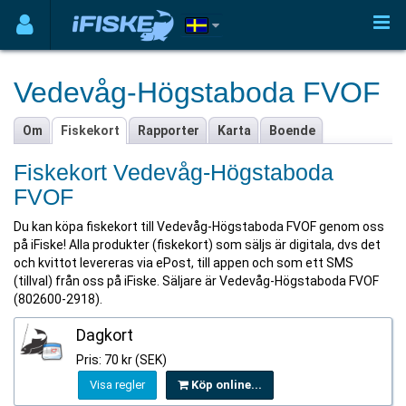
Vedevåg-Högstaboda FVOF
Om
Fiskekort
Rapporter
Karta
Boende
Fiskekort Vedevåg-Högstaboda
FVOF
Du kan köpa fiskekort till Vedevåg-Högstaboda FVOF genom oss
på iFiske! Alla produkter (fiskekort) som säljs är digitala, dvs det
och kvittot levereras via ePost, till appen och som ett SMS
(tillval) från oss på iFiske. Säljare är Vedevåg-Högstaboda FVOF
(802600-2918).
Dagkort
Pris: 70 kr (SEK)
Visa regler
Köp online...