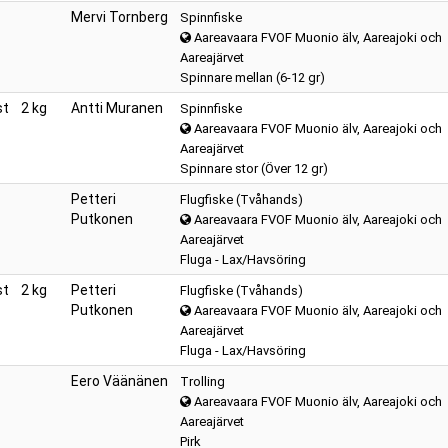
Mervi Tornberg
Spinnfiske
Aareavaara FVOF Muonio älv, Aareajoki och
Aareajärvet
Spinnare mellan (6-12 gr)
st
2 kg
Antti Muranen
Spinnfiske
Aareavaara FVOF Muonio älv, Aareajoki och
Aareajärvet
Spinnare stor (Över 12 gr)
Petteri
Flugfiske (Tvåhands)
Putkonen
Aareavaara FVOF Muonio älv, Aareajoki och
Aareajärvet
Fluga - Lax/Havsöring
st
2 kg
Petteri
Flugfiske (Tvåhands)
Putkonen
Aareavaara FVOF Muonio älv, Aareajoki och
Aareajärvet
Fluga - Lax/Havsöring
Eero Väänänen
Trolling
Aareavaara FVOF Muonio älv, Aareajoki och
Aareajärvet
Pirk