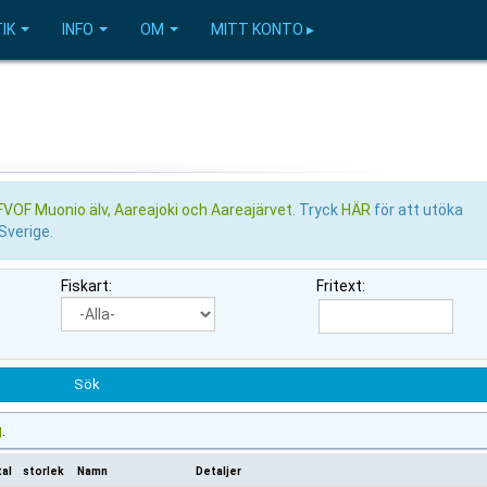
IK
INFO
OM
MITT KONTO ▸
VOF Muonio älv, Aareajoki och Aareajärvet
. Tryck
HÄR
för att utöka
 Sverige.
Fiskart:
Fritext:
g
.
tal
storlek
Namn
Detaljer