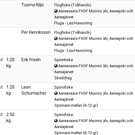
Tuomo Kilpi
Flugfiske (Tvåhands)
Aareavaara FVOF Muonio älv, Aareajoki och
Aareajärvet
Fluga - Lax/Havsöring
Per Henriksson
Flugfiske (Tvåhands)
Aareavaara FVOF Muonio älv, Aareajoki och
Aareajärvet
Fluga - Lax/Havsöring
st
1.20
Erik frisén
Spinnfiske
kg
Aareavaara FVOF Muonio älv, Aareajoki och
Aareajärvet
Skeddrag
st
1.20
Leon
Spinnfiske
kg
Schumacher
Aareavaara FVOF Muonio älv, Aareajoki och
Aareajärvet
Spinnare mellan (6-12 gr)
st
2.50
Spinnfiske
kg
Aareavaara FVOF Muonio älv, Aareajoki och
Aareajärvet
Spinnare mellan (6-12 gr)