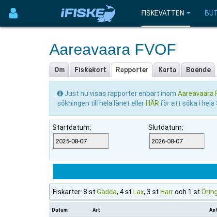
FISKEVATTEN
BUT
Aareavaara FVOF
Om
Fiskekort
Rapporter
Karta
Boende
Just nu visas rapporter enbart inom
Aareavaara F
sökningen till hela länet eller
HÄR
för att söka i hela
Startdatum:
Slutdatum:
Fiskarter: 8 st
Gädda
, 4 st
Lax
, 3 st
Harr
och 1 st
Örin
Datum
Art
An