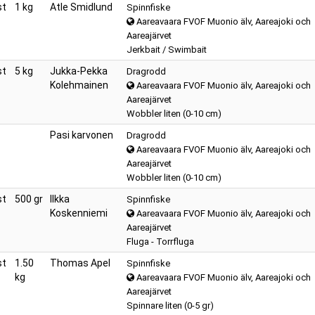
st
1 kg
Atle Smidlund
Spinnfiske
Aareavaara FVOF Muonio älv, Aareajoki och
Aareajärvet
Jerkbait / Swimbait
st
5 kg
Jukka-Pekka
Dragrodd
Kolehmainen
Aareavaara FVOF Muonio älv, Aareajoki och
Aareajärvet
Wobbler liten (0-10 cm)
Pasi karvonen
Dragrodd
Aareavaara FVOF Muonio älv, Aareajoki och
Aareajärvet
Wobbler liten (0-10 cm)
st
500 gr
Ilkka
Spinnfiske
Koskenniemi
Aareavaara FVOF Muonio älv, Aareajoki och
Aareajärvet
Fluga - Torrfluga
st
1.50
Thomas Apel
Spinnfiske
kg
Aareavaara FVOF Muonio älv, Aareajoki och
Aareajärvet
Spinnare liten (0-5 gr)