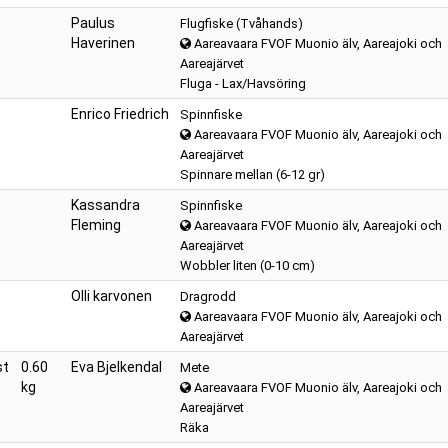
Paulus
Flugfiske (Tvåhands)
Haverinen
Aareavaara FVOF Muonio älv, Aareajoki och
Aareajärvet
Fluga - Lax/Havsöring
Enrico Friedrich
Spinnfiske
Aareavaara FVOF Muonio älv, Aareajoki och
Aareajärvet
Spinnare mellan (6-12 gr)
Kassandra
Spinnfiske
Fleming
Aareavaara FVOF Muonio älv, Aareajoki och
Aareajärvet
Wobbler liten (0-10 cm)
Olli karvonen
Dragrodd
Aareavaara FVOF Muonio älv, Aareajoki och
Aareajärvet
st
0.60
Eva Bjelkendal
Mete
kg
Aareavaara FVOF Muonio älv, Aareajoki och
Aareajärvet
Räka