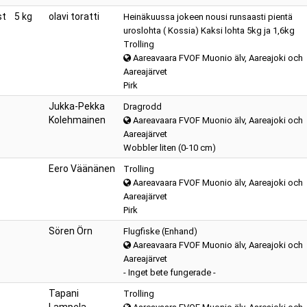
st
5 kg
olavi toratti
Heinäkuussa jokeen nousi runsaasti pientä
uroslohta ( Kossia) Kaksi lohta 5kg ja 1,6kg
Trolling
Aareavaara FVOF Muonio älv, Aareajoki och
Aareajärvet
Pirk
Jukka-Pekka
Dragrodd
Kolehmainen
Aareavaara FVOF Muonio älv, Aareajoki och
Aareajärvet
Wobbler liten (0-10 cm)
Eero Väänänen
Trolling
Aareavaara FVOF Muonio älv, Aareajoki och
Aareajärvet
Pirk
Sören Örn
Flugfiske (Enhand)
Aareavaara FVOF Muonio älv, Aareajoki och
Aareajärvet
- Inget bete fungerade -
Tapani
Trolling