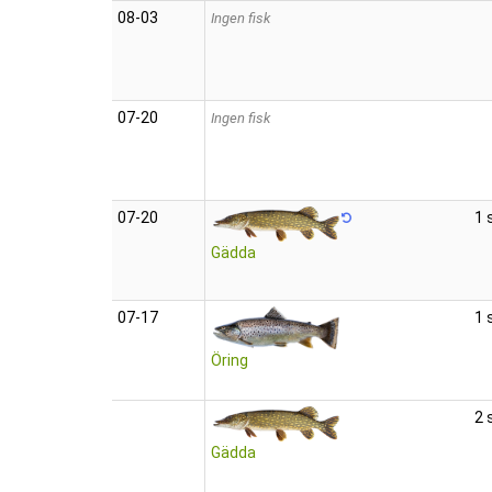
08‑03
Ingen fisk
07‑20
Ingen fisk
07‑20
1 
Gädda
07‑17
1 
Öring
2 
Gädda