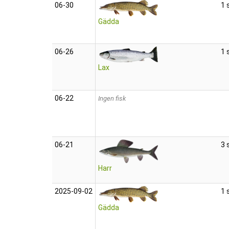
06‑30
1 
Gädda
06‑26
1 
Lax
06‑22
Ingen fisk
06‑21
3 
Harr
2025‑09‑02
1 
Gädda