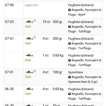
07‑06
Ingen fisk
Flugfiske (Enhand)
Ängesån, Puorojärvi & Kar
Fluga - Nymf
07‑03
10 st
500 gr
Flugfiske (Enhand)
Harr
Ängesån, Puorojärvi & Kar
Fluga - Tubfluga
07‑01
4 st
300 gr
Flugfiske (Enhand)
Harr
Ängesån, Puorojärvi & Kar
Fluga - Torrfluga
1 st
0.60 kg
Flugfiske (Enhand)
Harr
Ängesån, Puorojärvi & Kar
Fluga - Torrfluga
07‑01
4 st
100 gr
Spinnfiske
Harr
Ängesån, Puorojärvi & Kar
Spinnare liten (0-5 gr)
06‑30
4 st
0.60 kg
Flugfiske (Enhand)
Harr
Ängesån, Puorojärvi & Kar
Fluga - Tubfluga
06‑30
1 st
50 gr
Flugfiske (Enhand)