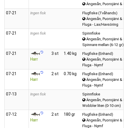
Ängesån, Puorojärvi & Kar
07‑21
Ingen fisk
Flugfiske (Tvåhands)
Ängesån, Puorojärvi & Kar
Fluga - Lax/Havsöring
07‑21
Ingen fisk
Spinnfiske
Ängesån, Puorojärvi & Kar
Spinnare mellan (6-12 gr)
07‑21
3 st
1.40 kg
Flugfiske (Enhand)
Harr
Ängesån, Puorojärvi & Kar
Fluga - Nymf
07‑21
2 st
0.70 kg
Flugfiske (Enhand)
Harr
Ängesån, Puorojärvi & Kar
Fluga - Nymf
07‑13
Ingen fisk
Spinnfiske
Ängesån, Puorojärvi & Kar
Wobbler liten (0-10 cm)
07‑12
2 st
180 gr
Flugfiske (Enhand)
Harr
Ängesån, Puorojärvi & Kar
Fluga - Nymf