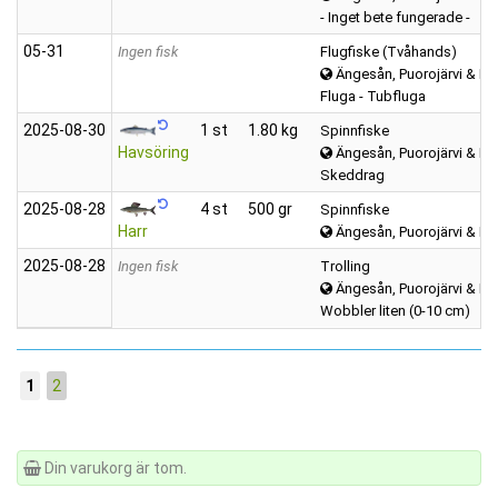
- Inget bete fungerade -
05‑31
Ingen fisk
Flugfiske (Tvåhands)
Ängesån, Puorojärvi & Kar
Fluga - Tubfluga
2025‑08‑30
1 st
1.80 kg
Spinnfiske
Havsöring
Ängesån, Puorojärvi & Kar
Skeddrag
2025‑08‑28
4 st
500 gr
Spinnfiske
Harr
Ängesån, Puorojärvi & Kar
2025‑08‑28
Ingen fisk
Trolling
Ängesån, Puorojärvi & Kar
Wobbler liten (0-10 cm)
1
2
Din varukorg är tom.