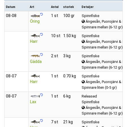
Datum
Art
Antal
storlek
Detaljer
08‑08
1 st
100 gr
Spinnfiske
Öring
Ängesån, Puorojärvi & Kar
Spinnare mellan (6-12 gr)
10 st
1.50 kg
Spinnfiske
Harr
Ängesån, Puorojärvi & Kar
Spinnare mellan (6-12 gr)
2 st
3 kg
Spinnfiske
Gädda
Ängesån, Puorojärvi & Kar
Spinnare mellan (6-12 gr)
08‑07
1 st
0.70 kg
Spinnfiske
Harr
Ängesån, Puorojärvi & Kar
Spinnare liten (0-5 gr)
08‑07
1 st
6 kg
Released
Lax
Spinnfiske
Ängesån, Puorojärvi & Kar
Spinnare mellan (6-12 gr)
7 st
21 kg
Spinnfiske