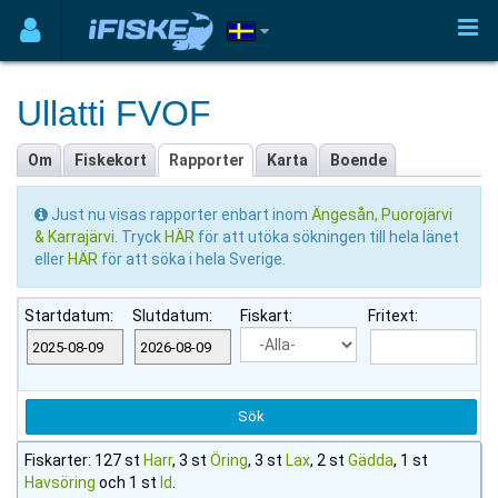
Ullatti FVOF
Om
Fiskekort
Rapporter
Karta
Boende
Just nu visas rapporter enbart inom
Ängesån, Puorojärvi
& Karrajärvi
. Tryck
HÄR
för att utöka sökningen till hela länet
eller
HÄR
för att söka i hela Sverige.
Startdatum:
Slutdatum:
Fiskart:
Fritext:
Fiskarter: 127 st
Harr
, 3 st
Öring
, 3 st
Lax
, 2 st
Gädda
, 1 st
Havsöring
och 1 st
Id
.