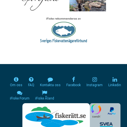
Om oss
FAQ
Kontakta oss
Facebook
Instagram
Linkedin
iFiske Forum
iFiske Åland