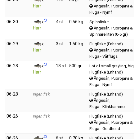
Harr
Ängesån, Puorojärvi & Kar
Fluga - Nymf
06‑30
4 st
0.56 kg
Spinnfiske
Harr
Ängesån, Puorojärvi & Kar
Spinnare liten (0-5 gr)
06‑29
3 st
1.50 kg
Flugfiske (Enhand)
Harr
Ängesån, Puorojärvi & Kar
Fluga - Våtfluga
06‑28
18 st
500 gr
Lot of small grayling, big
Harr
Flugfiske (Enhand)
Ängesån, Puorojärvi & Kar
Fluga - Nymf
06‑28
Ingen fisk
Flugfiske (Enhand)
Ängesån,
Fluga - Klinkhammer
06‑26
Ingen fisk
Flugfiske (Enhand)
Ängesån, Puorojärvi & Kar
Fluga - Goldhead
06‑26
6 st
0.70 kg
Flugfiske (Enhand)