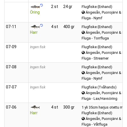
2 st
24 gr
Flugfiske (Enhand)
Öring
Ängesån, Puorojärvi & Kar
Fluga - Nymf
07‑11
4 st
400 gr
Flugfiske (Enhand)
Harr
Ängesån, Puorojärvi & Kar
Fluga - Torrfluga
07‑09
Ingen fisk
Flugfiske (Enhand)
Ängesån, Puorojärvi & Kar
Fluga - Streamer
07‑08
Ingen fisk
Flugfiske (Enhand)
Ängesån, Puorojärvi & Kar
Fluga - Nymf
07‑07
Ingen fisk
Flugfiske (Tvåhands)
Ängesån, Puorojärvi & Kar
Fluga - Lax/Havsöring
07‑06
4 st
300 gr
1 yli 35cm harjus otettu muu
Harr
Flugfiske (Enhand)
Ängesån, Puorojärvi & Kar
Fluga - Våtfluga