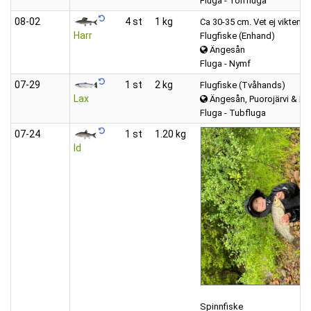
Fluga - Torrfluga
08‑02
4 st
1 kg
Ca 30-35 cm. Vet ej vikten e
Harr
Flugfiske (Enhand)
Ängesån
Fluga - Nymf
07‑29
1 st
2 kg
Flugfiske (Tvåhands)
Lax
Ängesån, Puorojärvi & Kar
Fluga - Tubfluga
07‑24
1 st
1.20 kg
Id
Spinnfiske