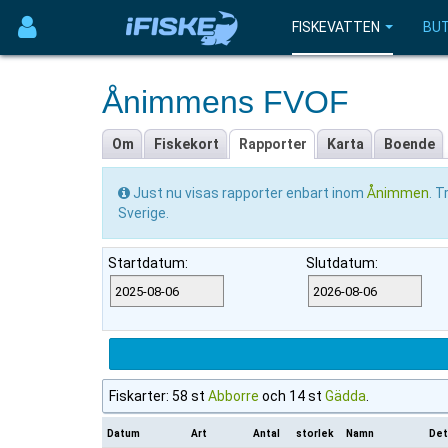
FISKEVATTEN
BUT
Ånimmens FVOF
Om
Fiskekort
Rapporter
Karta
Boende
Just nu visas rapporter enbart inom
Ånimmen
. 
Sverige.
Startdatum:
Slutdatum:
Fiskarter: 58 st
Abborre
och 14 st
Gädda
.
Datum
Art
Antal
storlek
Namn
Det