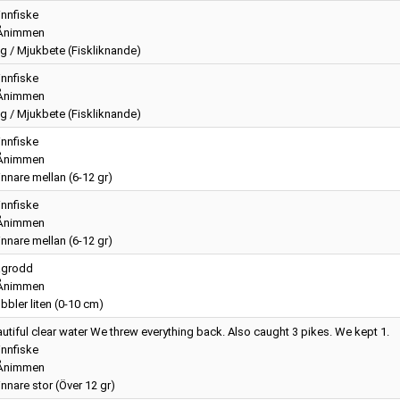
nnfiske
Ånimmen
g / Mjukbete (Fiskliknande)
nnfiske
Ånimmen
g / Mjukbete (Fiskliknande)
nnfiske
Ånimmen
nnare mellan (6-12 gr)
nnfiske
Ånimmen
nnare mellan (6-12 gr)
agrodd
Ånimmen
bler liten (0-10 cm)
utiful clear water We threw everything back. Also caught 3 pikes. We kept 1.
nnfiske
Ånimmen
nnare stor (Över 12 gr)