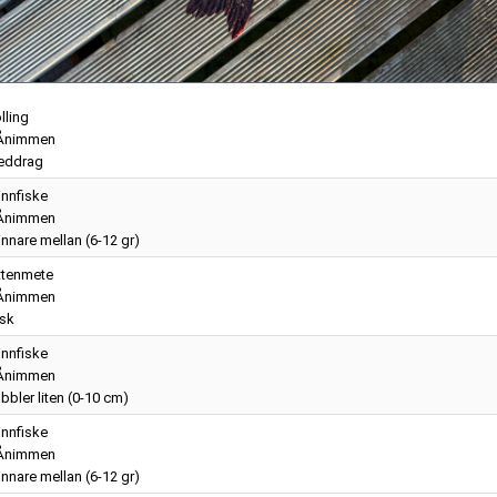
lling
Ånimmen
eddrag
nnfiske
Ånimmen
nnare mellan (6-12 gr)
ttenmete
Ånimmen
sk
nnfiske
Ånimmen
bler liten (0-10 cm)
nnfiske
Ånimmen
nnare mellan (6-12 gr)