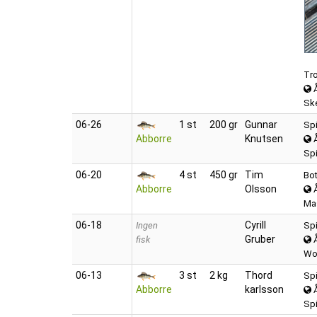
Tro
Sk
06‑26
1 st
200 gr
Gunnar
Spi
Abborre
Knutsen
Spi
06‑20
4 st
450 gr
Tim
Bo
Abborre
Olsson
Ma
06‑18
Cyrill
Ingen
Spi
Gruber
fisk
Wob
06‑13
3 st
2 kg
Thord
Spi
Abborre
karlsson
Spi