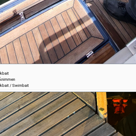
kbait
Ånimmen
kbait / Swimbait