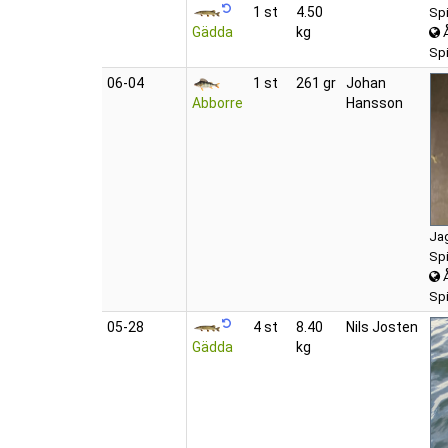
1 st
4.50
Spi
Gädda
kg
Spi
06‑04
1 st
261 gr
Johan
Abborre
Hansson
Jag
Spi
Spi
05‑28
4 st
8.40
Nils Josten
Gädda
kg