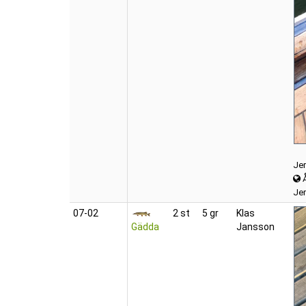
Jer
Jer
07‑02
2 st
5 gr
Klas
Gädda
Jansson