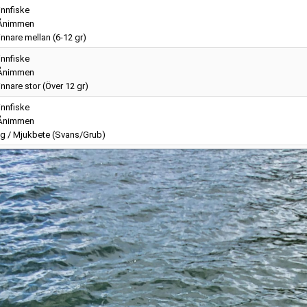
nnfiske
Ånimmen
nnare mellan (6-12 gr)
nnfiske
Ånimmen
nnare stor (Över 12 gr)
nnfiske
Ånimmen
g / Mjukbete (Svans/Grub)