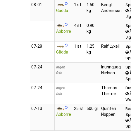
08‑01
1 st
1.50
Bengt
Spi
Gädda
kg
Andersson
Jig
4 st
0.90
Spi
Abborre
kg
Jig
07‑28
1 st
1.25
Ralf Lyxell
Spi
Gädda
kg
Spi
07‑24
Inunnguaq
Ingen
Spi
Nielsen
fisk
Spi
07‑24
Thomas
Ingen
Dr
Thieme
fisk
Wob
07‑13
25 st
500 gr
Quinten
Bea
Abborre
Noppen
Spi
Spi