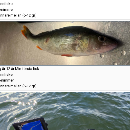
nnfiske
Ånimmen
nnare mellan (6-12 gr)
 är 12 år Min första fisk
nnfiske
Ånimmen
nnare mellan (6-12 gr)