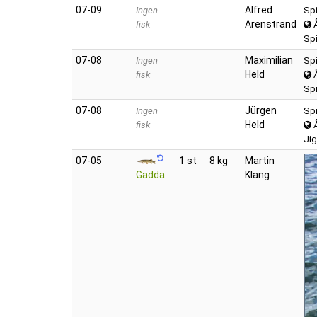
07‑09
Alfred
Ingen
Spi
Arenstrand
fisk
Spi
07‑08
Maximilian
Ingen
Spi
Held
fisk
Spi
07‑08
Jürgen
Ingen
Spi
Held
fisk
Jig
07‑05
1 st
8 kg
Martin
Gädda
Klang