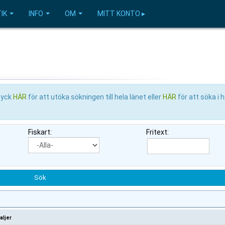
IK
INFO
OM
MITT KONTO ▸
Tryck
HÄR
för att utöka sökningen till hela länet eller
HÄR
för att söka i 
Fiskart:
Fritext:
aljer