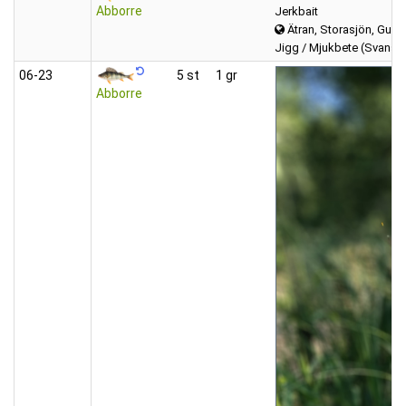
Abborre
Jerkbait
Ätran, Storasjön, Gumm
Jigg / Mjukbete (Svans/
06‑23
5 st
1 gr
Abborre