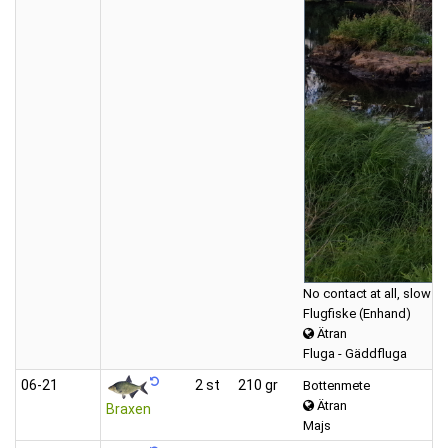
No contact at all, slow fi
Flugfiske (Enhand)
Ätran
Fluga - Gäddfluga
06‑21
2 st
210 gr
Bottenmete
Ätran
Braxen
Majs