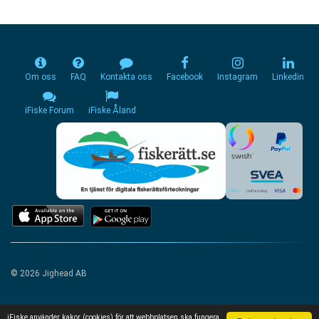
Om oss
FAQ
Kontakta oss
Facebook
Instagram
Linkedin
iFiske Forum
iFiske Åland
© 2026 Jighead AB
iFiske använder kakor (cookies) för att webbplatsen ska fungera