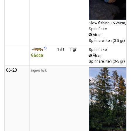
Slow fishing 15-25cm, sl
Spinnfiske
Ätran
Spinnare liten (0-5 gr)
1 st
1 gr
Spinnfiske
Gädda
Ätran
Spinnare liten (0-5 gr)
06‑23
Ingen fisk