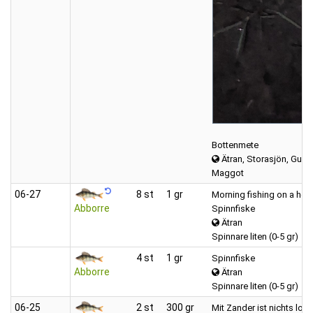
Bottenmete
Ätran, Storasjön, Gumm
Maggot
06‑27
8 st
1 gr
Morning fishing on a hot 
Abborre
Spinnfiske
Ätran
Spinnare liten (0-5 gr)
4 st
1 gr
Spinnfiske
Abborre
Ätran
Spinnare liten (0-5 gr)
06‑25
2 st
300 gr
Mit Zander ist nichts los