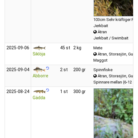
103cm Sehr kräftiger Fis
Jerkbait
Ätran
Jerkbait / Swimbait
2025‑09‑06
45 st
2 kg
Mete
Siklöja
Ätran, Storasjön, Gumm
Maggot
2025‑09‑04
2 st
200 gr
Spinnfiske
Abborre
Ätran, Storasjön, Gumm
Spinnare mellan (6-12 gr)
2025‑08‑24
1 st
300 gr
Gädda