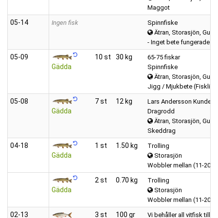
Maggot
05‑14
Ingen fisk
Spinnfiske
Ätran, Storasjön, Gumm
- Inget bete fungerade -
05‑09
10 st
30 kg
65-75 fiskar
Gädda
Spinnfiske
Ätran, Storasjön, Gumm
Jigg / Mjukbete (Fisklik
05‑08
7 st
12 kg
Lars Andersson Kunde slä
Gädda
Dragrodd
Ätran, Storasjön, Gumm
Skeddrag
04‑18
1 st
1.50 kg
Trolling
Gädda
Storasjön
Wobbler mellan (11-20 c
2 st
0.70 kg
Trolling
Gädda
Storasjön
Wobbler mellan (11-20 c
02‑13
3 st
100 gr
Vi behåller all vitfisk till