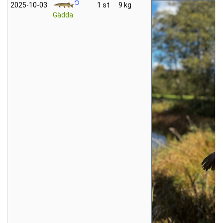
2025‑10‑03
1 st
9 kg
Gädda