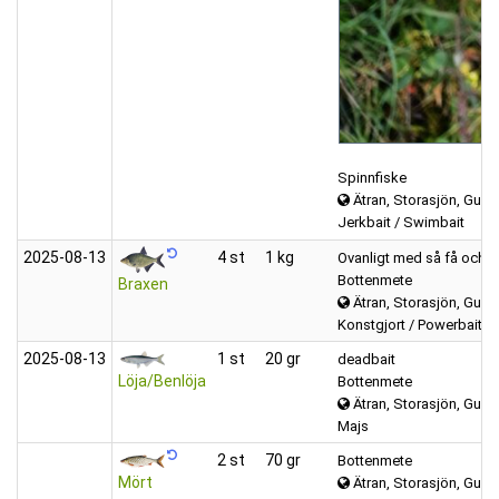
Spinnfiske
Ätran, Storasjön, Gumm
Jerkbait / Swimbait
2025‑08‑13
4 st
1 kg
Ovanligt med så få och 
Bottenmete
Braxen
Ätran, Storasjön, Gumm
Konstgjort / Powerbait / 
2025‑08‑13
1 st
20 gr
deadbait
Löja/Benlöja
Bottenmete
Ätran, Storasjön, Gumm
Majs
2 st
70 gr
Bottenmete
Mört
Ätran, Storasjön, Gumm