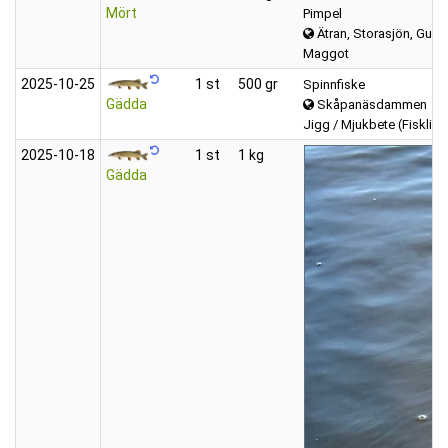
Mört
Pimpel
Ätran, Storasjön, Gumm
Maggot
2025‑10‑25
1 st
500 gr
Spinnfiske
Gädda
Skåpanäsdammen
Jigg / Mjukbete (Fisklik
2025‑10‑18
1 st
1 kg
Gädda