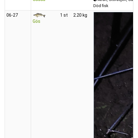
Död fisk
06‑27
1 st
2.20 kg
Gös