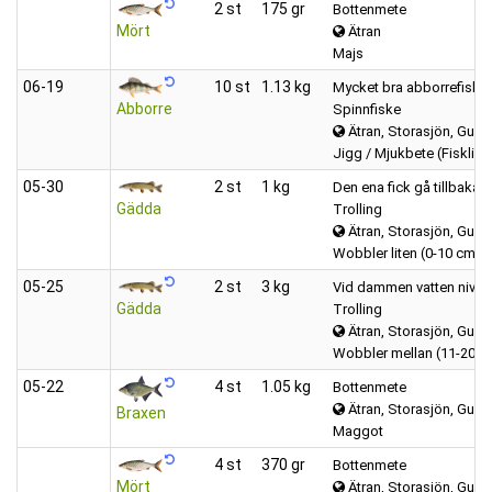
2 st
175 gr
Bottenmete
Mört
Ätran
Majs
06‑19
10 st
1.13 kg
Mycket bra abborrefiske m
Abborre
Spinnfiske
Ätran, Storasjön, Gumm
Jigg / Mjukbete (Fisklik
05‑30
2 st
1 kg
Den ena fick gå tillbaka 
Gädda
Trolling
Ätran, Storasjön, Gumm
Wobbler liten (0-10 cm)
05‑25
2 st
3 kg
Vid dammen vatten nivån v
Gädda
Trolling
Ätran, Storasjön, Gumm
Wobbler mellan (11-20 c
05‑22
4 st
1.05 kg
Bottenmete
Ätran, Storasjön, Gumm
Braxen
Maggot
4 st
370 gr
Bottenmete
Mört
Ätran, Storasjön, Gumm