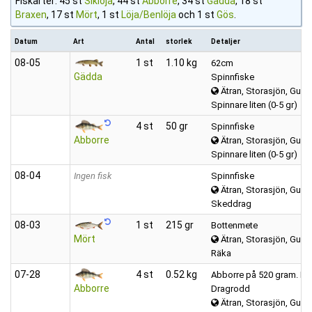
Fiskarter: 45 st
Siklöja
, 44 st
Abborre
, 34 st
Gädda
, 18 st
Braxen
, 17 st
Mört
, 1 st
Löja/Benlöja
och 1 st
Gös
.
Datum
Art
Antal
storlek
Detaljer
08‑05
1 st
1.10 kg
62cm
Gädda
Spinnfiske
Ätran, Storasjön, Gumm
Spinnare liten (0-5 gr)
4 st
50 gr
Spinnfiske
Abborre
Ätran, Storasjön, Gumm
Spinnare liten (0-5 gr)
08‑04
Ingen fisk
Spinnfiske
Ätran, Storasjön, Gumm
Skeddrag
08‑03
1 st
215 gr
Bottenmete
Mört
Ätran, Storasjön, Gumm
Räka
07‑28
4 st
0.52 kg
Abborre på 520 gram. En 
Abborre
Dragrodd
Ätran, Storasjön, Gumm