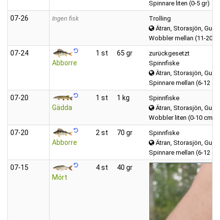
Spinnare liten (0-5 gr)
07‑26
Ingen fisk
Trolling
Ätran, Storasjön, Gumm
Wobbler mellan (11-20 c
07‑24
1 st
65 gr
zurückgesetzt
Abborre
Spinnfiske
Ätran, Storasjön, Gumm
Spinnare mellan (6-12 gr)
07‑20
1 st
1 kg
Spinnfiske
Gädda
Ätran, Storasjön, Gumm
Wobbler liten (0-10 cm)
07‑20
2 st
70 gr
Spinnfiske
Abborre
Ätran, Storasjön, Gumm
Spinnare mellan (6-12 gr)
07‑15
4 st
40 gr
Mört