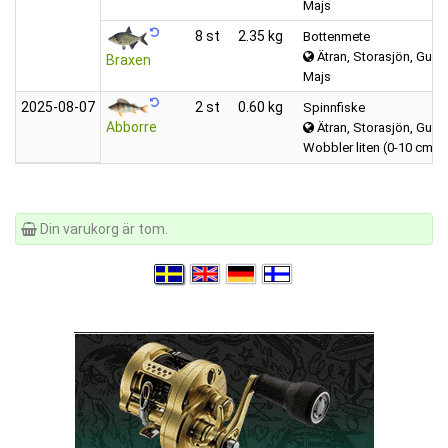
Majs
8 st
2.35 kg
Bottenmete
Ätran, Storasjön, Gumm
Braxen
Majs
2025‑08‑07
2 st
0.60 kg
Spinnfiske
Abborre
Ätran, Storasjön, Gumm
Wobbler liten (0-10 cm)
Din varukorg är tom.