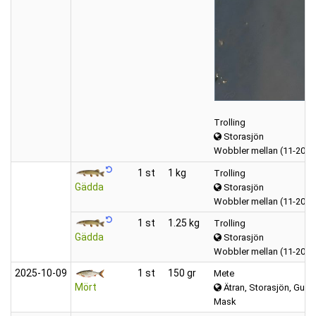
Trolling
Storasjön
Wobbler mellan (11-20 c
1 st
1 kg
Trolling
Gädda
Storasjön
Wobbler mellan (11-20 c
1 st
1.25 kg
Trolling
Gädda
Storasjön
Wobbler mellan (11-20 c
2025‑10‑09
1 st
150 gr
Mete
Mört
Ätran, Storasjön, Gumm
Mask