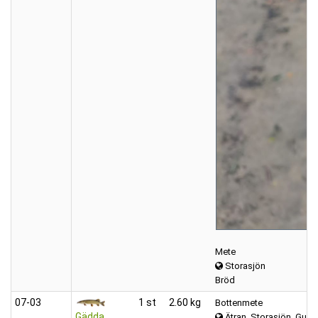
Mete
Storasjön
Bröd
07‑03
1 st
2.60 kg
Bottenmete
Gädda
Ätran, Storasjön, Gumm