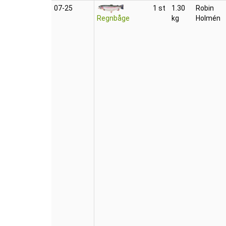
07‑25
1 st
1.30
Robin
Regnbåge
kg
Holmén