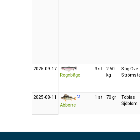
2025‑09‑17
3 st
2.50
Stig Ove
Regnbåge
kg
Strömst
2025‑08‑11
1 st
70 gr
Tobias
Sjöblom
Abborre