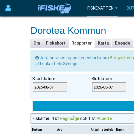
FISKEVATTEN
BUT
Dorotea Kommun
Om
Fiskekort
Rapporter
Karta
Boende
Just nu visas rapporter enbart inom
Bergvattensj
att söka i hela Sverige.
Startdatum:
Slutdatum:
Fiskarter: 4 st
Regnbåge
och 1 st
Abborre
.
Datum
Art
Antal
storlek
Namn