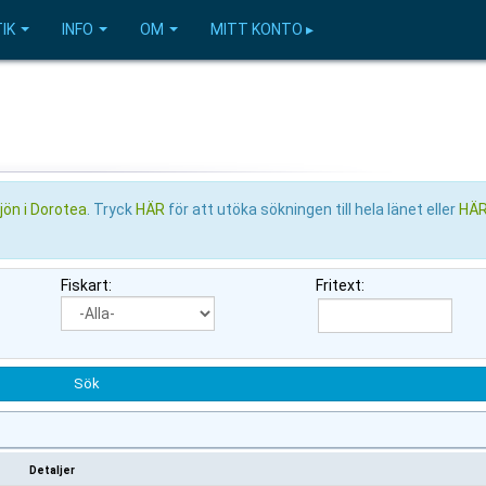
IK
INFO
OM
MITT KONTO ▸
ön i Dorotea
. Tryck
HÄR
för att utöka sökningen till hela länet eller
HÄ
Fiskart:
Fritext:
Detaljer