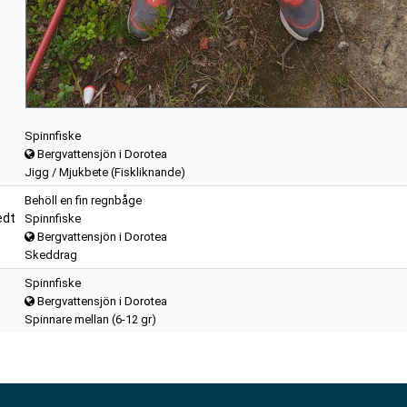
Spinnfiske
Bergvattensjön i Dorotea
Jigg / Mjukbete (Fiskliknande)
Behöll en fin regnbåge
edt
Spinnfiske
Bergvattensjön i Dorotea
Skeddrag
Spinnfiske
Bergvattensjön i Dorotea
Spinnare mellan (6-12 gr)