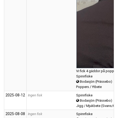
Vi fick 4 gäddor på popper
Spinnfiske
Bodasjön (Prässebo)
Poppers / Ytbete
2025‑08‑12
Ingen fisk
Spinnfiske
Bodasjön (Prässebo)
Jigg / Mjukbete (Svans/Gr
2025‑08‑08
Ingen fisk
Spinnfiske