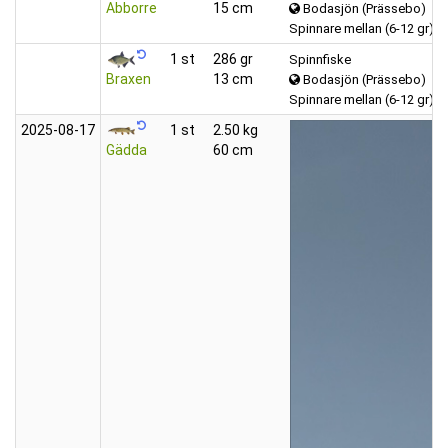
Abborre
15 cm
Bodasjön (Prässebo)
Spinnare mellan (6-12 gr)
1 st
286 gr
Spinnfiske
Braxen
13 cm
Bodasjön (Prässebo)
Spinnare mellan (6-12 gr)
2025‑08‑17
1 st
2.50 kg
Gädda
60 cm