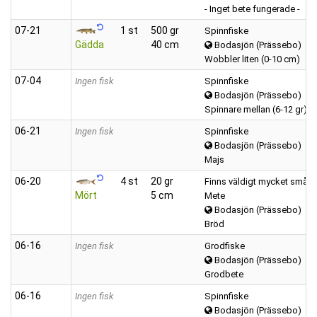
- Inget bete fungerade -
07‑21
1 st
500 gr
Spinnfiske
Gädda
40 cm
Bodasjön (Prässebo)
Wobbler liten (0-10 cm)
07‑04
Ingen fisk
Spinnfiske
Bodasjön (Prässebo)
Spinnare mellan (6-12 gr)
06‑21
Ingen fisk
Spinnfiske
Bodasjön (Prässebo)
Majs
06‑20
4 st
20 gr
Finns väldigt mycket småfisk
Mört
5 cm
Mete
Bodasjön (Prässebo)
Bröd
06‑16
Ingen fisk
Grodfiske
Bodasjön (Prässebo)
Grodbete
06‑16
Ingen fisk
Spinnfiske
Bodasjön (Prässebo)