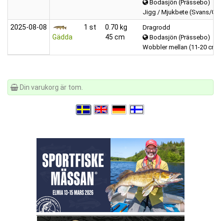
Bodasjön (Prässebo)
Jigg / Mjukbete (Svans/Gr
2025‑08‑08
1 st
0.70 kg
Dragrodd
Gädda
45 cm
Bodasjön (Prässebo)
Wobbler mellan (11-20 cm)
Din varukorg är tom.