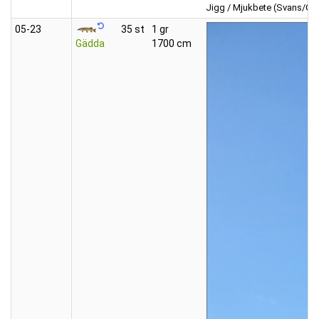
Jigg / Mjukbete (Svans/Gr
05‑23
35 st
1 gr
Gädda
1700 cm