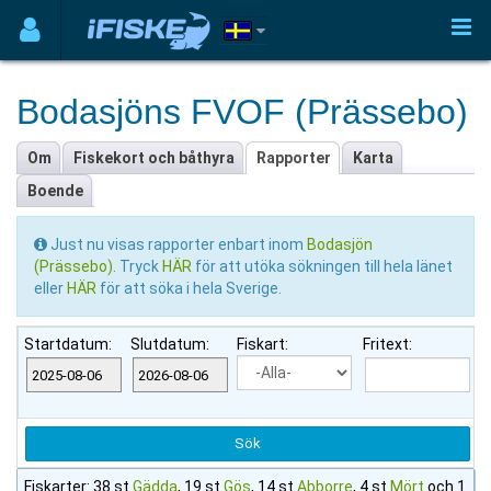
Bodasjöns FVOF (Prässebo)
Om
Fiskekort och båthyra
Rapporter
Karta
Boende
Just nu visas rapporter enbart inom
Bodasjön
(Prässebo)
. Tryck
HÄR
för att utöka sökningen till hela länet
eller
HÄR
för att söka i hela Sverige.
Startdatum:
Slutdatum:
Fiskart:
Fritext:
Fiskarter: 38 st
Gädda
, 19 st
Gös
, 14 st
Abborre
, 4 st
Mört
och 1