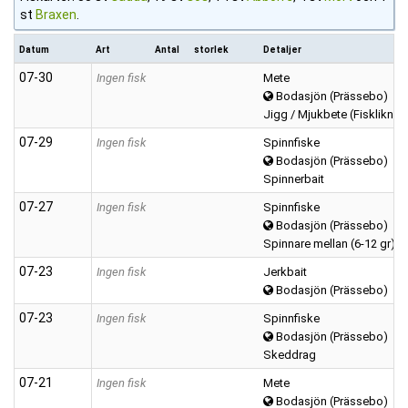
st
Braxen
.
Datum
Art
Antal
storlek
Detaljer
07‑30
Ingen fisk
Mete
Bodasjön (Prässebo)
Jigg / Mjukbete (Fisklikna
07‑29
Ingen fisk
Spinnfiske
Bodasjön (Prässebo)
Spinnerbait
07‑27
Ingen fisk
Spinnfiske
Bodasjön (Prässebo)
Spinnare mellan (6-12 gr)
07‑23
Ingen fisk
Jerkbait
Bodasjön (Prässebo)
07‑23
Ingen fisk
Spinnfiske
Bodasjön (Prässebo)
Skeddrag
07‑21
Ingen fisk
Mete
Bodasjön (Prässebo)