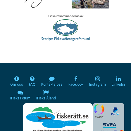
Om oss
FAQ
Kontakta oss
Facebook
Instagram
Linkedin
iFiske Forum
iFiske Åland