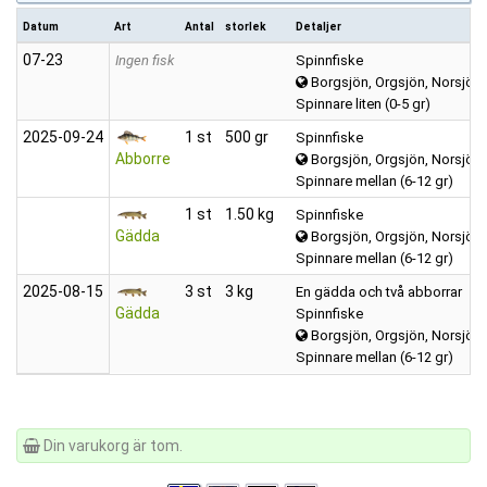
Datum
Art
Antal
storlek
Detaljer
07‑23
Ingen fisk
Spinnfiske
Borgsjön, Orgsjön, Norsjön, 
Spinnare liten (0-5 gr)
2025‑09‑24
1 st
500 gr
Spinnfiske
Abborre
Borgsjön, Orgsjön, Norsjön, 
Spinnare mellan (6-12 gr)
1 st
1.50 kg
Spinnfiske
Gädda
Borgsjön, Orgsjön, Norsjön, 
Spinnare mellan (6-12 gr)
2025‑08‑15
3 st
3 kg
En gädda och två abborrar
Gädda
Spinnfiske
Borgsjön, Orgsjön, Norsjön, 
Spinnare mellan (6-12 gr)
Din varukorg är tom.