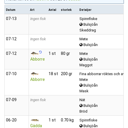
Datum
Art
Antal
storlek
Detaljer
07‑13
Ingen fisk
Spinnfiske
Bulsjöån
Skeddrag
07‑12
Ingen fisk
Mete
Bulsjöån
07‑12
1 st
80 gr
Mete
Abborre
Bulsjöån
Maggot
07‑10
18 st
200 gr
Fina abborrar röktes och avn
Abborre
Mete
Bulsjöån
Mask
07‑09
Ingen fisk
Nät
Bulsjöån
Bröd
06‑20
1 st
0.70 kg
Spinnfiske
Gädda
Bulsjöån