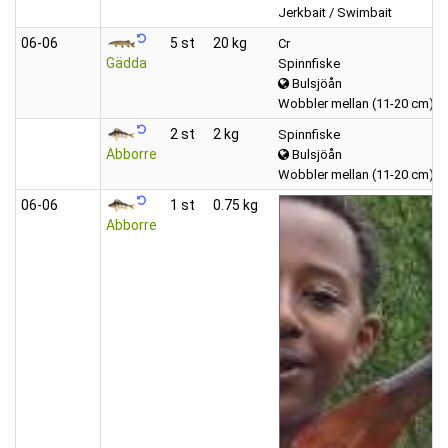
Jerkbait / Swimbait
06‑06
5 st
20 kg
Cr
Gädda
Spinnfiske
Bulsjöån
Wobbler mellan (11-20 cm)
2 st
2 kg
Spinnfiske
Abborre
Bulsjöån
Wobbler mellan (11-20 cm)
06‑06
1 st
0.75 kg
Abborre