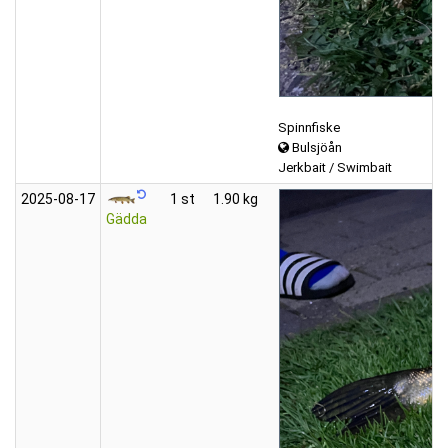
Spinnfiske
Bulsjöån
Jerkbait / Swimbait
2025‑08‑17
1 st
1.90 kg
Gädda