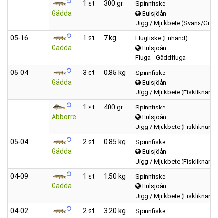
1 st
300 gr
Spinnfiske
Gädda
Bulsjöån
Jigg / Mjukbete (Svans/Grub
05‑16
1 st
7 kg
Flugfiske (Enhand)
Gädda
Bulsjöån
Fluga - Gäddfluga
05‑04
3 st
0.85 kg
Spinnfiske
Gädda
Bulsjöån
Jigg / Mjukbete (Fiskliknand
1 st
400 gr
Spinnfiske
Abborre
Bulsjöån
Jigg / Mjukbete (Fiskliknand
05‑04
2 st
0.85 kg
Spinnfiske
Gädda
Bulsjöån
Jigg / Mjukbete (Fiskliknand
04‑09
1 st
1.50 kg
Spinnfiske
Gädda
Bulsjöån
Jigg / Mjukbete (Fiskliknand
04‑02
2 st
3.20 kg
Spinnfiske