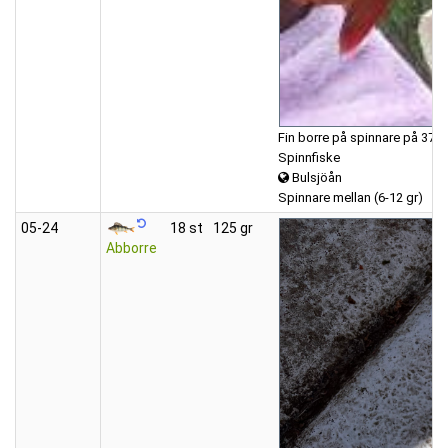
Fin borre på spinnare på 37
Spinnfiske
Bulsjöån
Spinnare mellan (6-12 gr)
05‑24
18 st
125 gr
Abborre