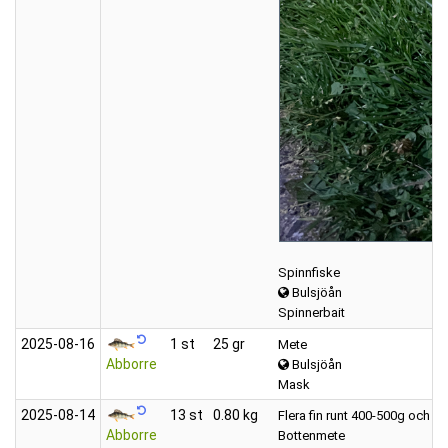
Spinnfiske
Bulsjöån
Spinnerbait
2025‑08‑16
1 st
25 gr
Mete
Abborre
Bulsjöån
Mask
2025‑08‑14
13 st
0.80 kg
Flera fin runt 400-500g och st
Abborre
Bottenmete