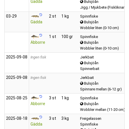
Gädda
Bulsjöån
Jigg / Mjukbete (Fiskliknand
03‑29
2 st
1 kg
Spinnfiske
Gädda
Bulsjöån
Wobbler liten (0-10 cm)
1 st
100 gr
Spinnfiske
Abborre
Bulsjöån
Wobbler liten (0-10 cm)
2025‑09‑08
Ingen fisk
Jerkbait
Bulsjöån
Spinnerbait
2025‑09‑08
Ingen fisk
Jerkbait
Bulsjöån
Spinnare mellan (6-12 gr)
2025‑08‑25
3 st
1 kg
Spinnfiske
Abborre
Bulsjöån
Wobbler mellan (11-20 cm)
2025‑08‑18
3 st
3 kg
Freigelassen
Gädda
Spinnfiske