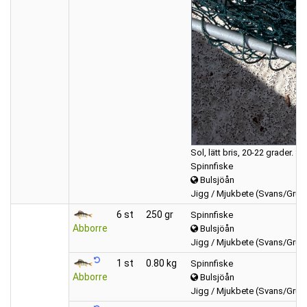
Sol, lätt bris, 20-22 grader. S
Spinnfiske
Bulsjöån
Jigg / Mjukbete (Svans/Grub
6 st
250 gr
Spinnfiske
Abborre
Bulsjöån
Jigg / Mjukbete (Svans/Grub
1 st
0.80 kg
Spinnfiske
Abborre
Bulsjöån
Jigg / Mjukbete (Svans/Grub