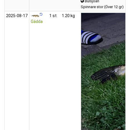
Bulsjöån
Spinnare stor (Över 12 gr)
2025‑08‑17
1 st
1.20 kg
Gädda