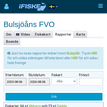
Bulsjöåns FVO
Om
Video
Fiskekort
Rapporter
Karta
Boende
Just nu visas rapporter enbart inom
Bulsjöån
. Tryck
HÄR
för att utöka sökningen till hela länet eller
HÄR
för att söka i
hela Sverige.
Startdatum:
Slutdatum:
Fiskart:
Fritext:
Fiskarter: 66 st
Abborre
och 23 st
Gädda
.