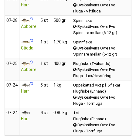
Harr
Byskeälvens Övre Fvo
Fluga - Våtfluga
07‑28
5 st
500 gr
Spinnfiske
Abborre
Byskeälvens Övre Fvo
Spinnare mellan (6-12 gr)
1 st
1.70 kg
Spinnfiske
Gädda
Byskeälvens Övre Fvo
Spinnare mellan (6-12 gr)
07‑25
1 st
400 gr
Flugfiske (Tvåhands)
Abborre
Byskeälvens Övre Fvo
Fluga - Lax/Havsöring
07‑24
5 st
1 kg
Uppskattad vikt på 5 fiskar
Harr
Flugfiske (Enhand)
Byskeälvens Övre Fvo
Fluga - Torrfluga
07‑24
4 st
0.80 kg
1 st
Harr
Flugfiske (Enhand)
Byskeälvens Övre Fvo
Fluga - Torrfluga