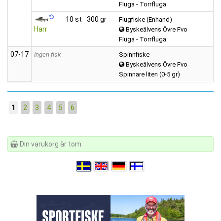
Fluga - Torrfluga
10 st
300 gr
Flugfiske (Enhand)
Harr
Byskeälvens Övre Fvo
Fluga - Torrfluga
07‑17
Ingen fisk
Spinnfiske
Byskeälvens Övre Fvo
Spinnare liten (0-5 gr)
1
2
3
4
5
6
Din varukorg är tom.