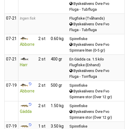
Byskeälvens Övre Fvo
Fluga - Tubfluga
07‑21
Ingen fisk
Flugfiske (Tvåhands)
Byskeälvens Övre Fvo
Fluga - Tubfluga
07‑21
2 st
0.60 kg
Spinnfiske
Abborre
Byskeälvens Övre Fvo
Spinnare liten (0-5 gr)
07‑21
2 st
400 gr
En Gädda ca. 1.5 kilo
Harr
Flugfiske (Enhand)
Byskeälvens Övre Fvo
Fluga - Torrfluga
07‑19
2 st
500 gr
Spinnfiske
Abborre
Byskeälvens Övre Fvo
Spinnare stor (Över 12 gr)
2 st
1.50 kg
Spinnfiske
Gädda
Byskeälvens Övre Fvo
Spinnare stor (Över 12 gr)
07‑19
1 st
3.50 kg
Spinnfiske