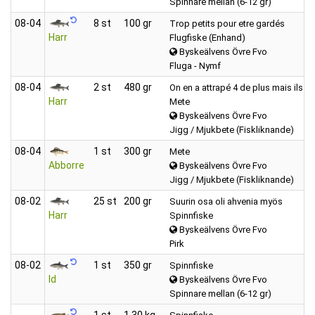
Spinnare mellan (6-12 gr)
08‑04
8 st
100 gr
Trop petits pour etre gardés
Harr
Flugfiske (Enhand)
Byskeälvens Övre Fvo
Fluga - Nymf
08‑04
2 st
480 gr
On en a attrapé 4 de plus mais ils ét
Harr
Mete
Byskeälvens Övre Fvo
Jigg / Mjukbete (Fiskliknande)
08‑04
1 st
300 gr
Mete
Abborre
Byskeälvens Övre Fvo
Jigg / Mjukbete (Fiskliknande)
08‑02
25 st
200 gr
Suurin osa oli ahvenia myös
Harr
Spinnfiske
Byskeälvens Övre Fvo
Pirk
08‑02
1 st
350 gr
Spinnfiske
Id
Byskeälvens Övre Fvo
Spinnare mellan (6-12 gr)
1 st
1.30 kg