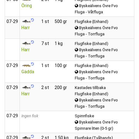
Öring
Byskeälvens Övre Fvo
Fluga - Våtfluga
07‑29
1 st
500 gr
Flugfiske (Enhand)
Harr
Byskeälvens Övre Fvo
Fluga - Torrfluga
7 st
1 kg
Flugfiske (Enhand)
Harr
Byskeälvens Övre Fvo
Fluga - Torrfluga
07‑29
1 st
100 gr
Flugfiske (Enhand)
Gädda
Byskeälvens Övre Fvo
Fluga - Torrfluga
07‑29
2 st
200 gr
Kastades tillbaka
Harr
Flugfiske (Enhand)
Byskeälvens Övre Fvo
Fluga - Torrfluga
07‑29
Ingen fisk
Spinnfiske
Byskeälvens Övre Fvo
Spinnare liten (0-5 gr)
07‑29
2 st
1.50 kg
Flugfiske (Tvåhands)