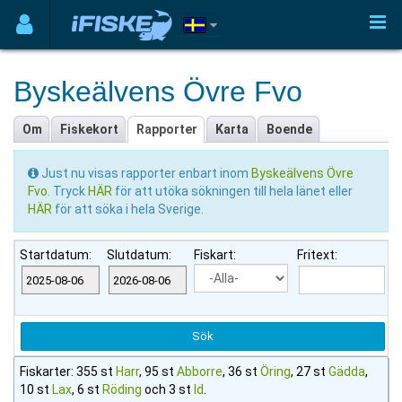
Byskeälvens Övre Fvo
Om
Fiskekort
Rapporter
Karta
Boende
Just nu visas rapporter enbart inom
Byskeälvens Övre
Fvo
. Tryck
HÄR
för att utöka sökningen till hela länet eller
HÄR
för att söka i hela Sverige.
Startdatum:
Slutdatum:
Fiskart:
Fritext:
Fiskarter: 355 st
Harr
, 95 st
Abborre
, 36 st
Öring
, 27 st
Gädda
,
10 st
Lax
, 6 st
Röding
och 3 st
Id
.