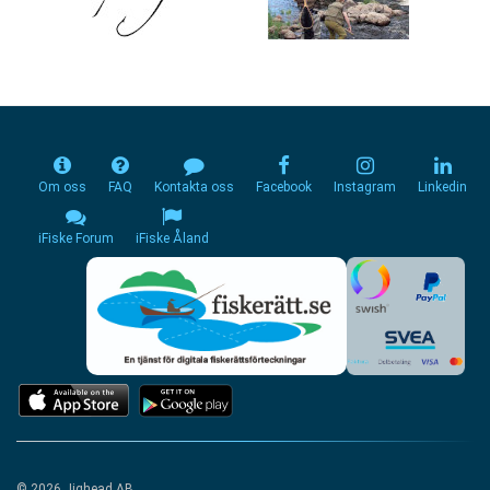
Om oss
FAQ
Kontakta oss
Facebook
Instagram
Linkedin
iFiske Forum
iFiske Åland
© 2026 Jighead AB