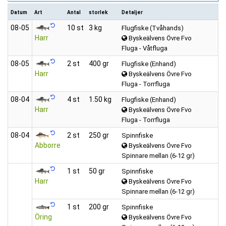
Datum
Art
Antal
storlek
Detaljer
08‑05
10 st
3 kg
Flugfiske (Tvåhands)
Harr
Byskeälvens Övre Fvo
Fluga - Våtfluga
08‑05
2 st
400 gr
Flugfiske (Enhand)
Harr
Byskeälvens Övre Fvo
Fluga - Torrfluga
08‑04
4 st
1.50 kg
Flugfiske (Enhand)
Harr
Byskeälvens Övre Fvo
Fluga - Torrfluga
08‑04
2 st
250 gr
Spinnfiske
Abborre
Byskeälvens Övre Fvo
Spinnare mellan (6-12 gr)
1 st
50 gr
Spinnfiske
Harr
Byskeälvens Övre Fvo
Spinnare mellan (6-12 gr)
1 st
200 gr
Spinnfiske
Öring
Byskeälvens Övre Fvo