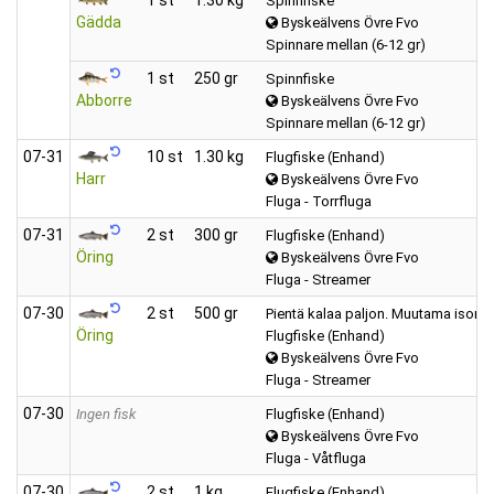
Spinnfiske
Gädda
Byskeälvens Övre Fvo
Spinnare mellan (6-12 gr)
1 st
250 gr
Spinnfiske
Abborre
Byskeälvens Övre Fvo
Spinnare mellan (6-12 gr)
07‑31
10 st
1.30 kg
Flugfiske (Enhand)
Harr
Byskeälvens Övre Fvo
Fluga - Torrfluga
07‑31
2 st
300 gr
Flugfiske (Enhand)
Öring
Byskeälvens Övre Fvo
Fluga - Streamer
07‑30
2 st
500 gr
Pientä kalaa paljon. Muutama isompi
Öring
Flugfiske (Enhand)
Byskeälvens Övre Fvo
Fluga - Streamer
07‑30
Ingen fisk
Flugfiske (Enhand)
Byskeälvens Övre Fvo
Fluga - Våtfluga
07‑30
2 st
1 kg
Flugfiske (Enhand)