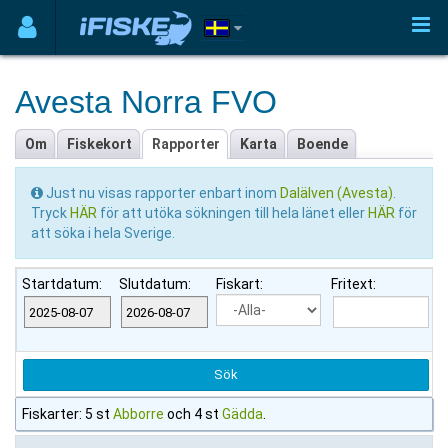
Avesta Norra FVO
Om
Fiskekort
Rapporter
Karta
Boende
Just nu visas rapporter enbart inom
Dalälven (Avesta)
.
Tryck
HÄR
för att utöka sökningen till hela länet eller
HÄR
för
att söka i hela Sverige.
Startdatum:
Slutdatum:
Fiskart:
Fritext:
Fiskarter: 5 st
Abborre
och 4 st
Gädda
.