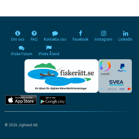
Om oss
FAQ
Kontakta oss
Facebook
Instagram
Linkedin
iFiske Forum
iFiske Åland
© 2026 Jighead AB