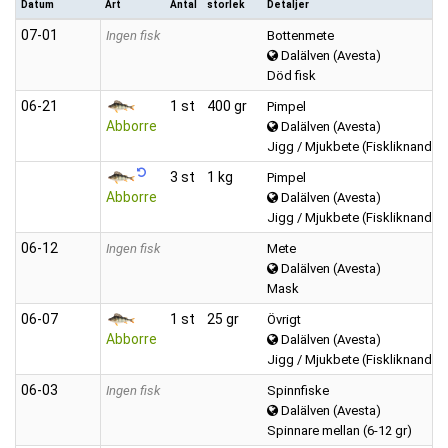
Datum
Art
Antal
storlek
Detaljer
07‑01
Ingen fisk
Bottenmete
Dalälven (Avesta)
Död fisk
06‑21
1 st
400 gr
Pimpel
Abborre
Dalälven (Avesta)
Jigg / Mjukbete (Fiskliknande)
3 st
1 kg
Pimpel
Abborre
Dalälven (Avesta)
Jigg / Mjukbete (Fiskliknande)
06‑12
Ingen fisk
Mete
Dalälven (Avesta)
Mask
06‑07
1 st
25 gr
Övrigt
Abborre
Dalälven (Avesta)
Jigg / Mjukbete (Fiskliknande)
06‑03
Ingen fisk
Spinnfiske
Dalälven (Avesta)
Spinnare mellan (6-12 gr)