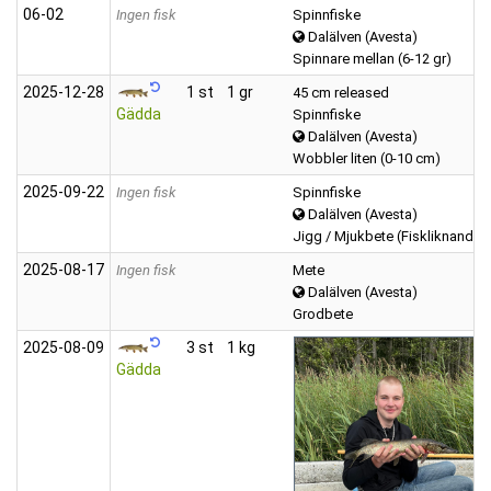
06‑02
Ingen fisk
Spinnfiske
Dalälven (Avesta)
Spinnare mellan (6-12 gr)
2025‑12‑28
1 st
1 gr
45 cm released
Gädda
Spinnfiske
Dalälven (Avesta)
Wobbler liten (0-10 cm)
2025‑09‑22
Ingen fisk
Spinnfiske
Dalälven (Avesta)
Jigg / Mjukbete (Fiskliknande)
2025‑08‑17
Ingen fisk
Mete
Dalälven (Avesta)
Grodbete
2025‑08‑09
3 st
1 kg
Gädda