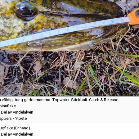
n väldigt tung gäddamamma. Topwater. Stickbait. Catch & Release
pinnfiske
Del av Vindelälven
oppers / Ytbete
lugfiske (Enhand)
Del av Vindelälven