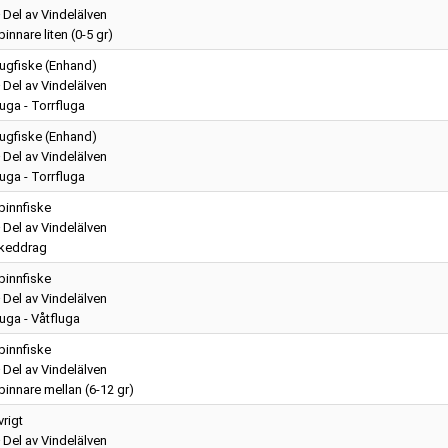
Del av Vindelälven
innare liten (0-5 gr)
lugfiske (Enhand)
Del av Vindelälven
luga - Torrfluga
lugfiske (Enhand)
Del av Vindelälven
luga - Torrfluga
pinnfiske
Del av Vindelälven
keddrag
pinnfiske
Del av Vindelälven
luga - Våtfluga
pinnfiske
Del av Vindelälven
pinnare mellan (6-12 gr)
vrigt
Del av Vindelälven