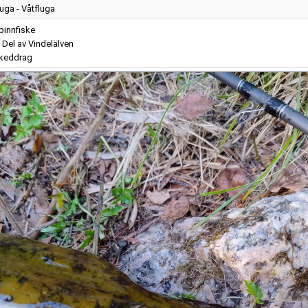
luga - Våtfluga
pinnfiske
Del av Vindelälven
keddrag