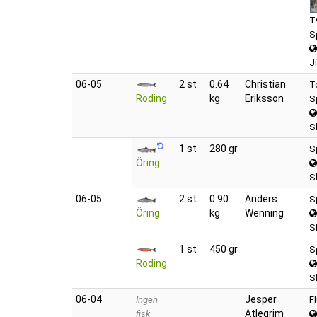
T
S
J
06‑05
2 st
0.64
Christian
To
Röding
kg
Eriksson
S
S
1 st
280 gr
S
Öring
S
06‑05
2 st
0.90
Anders
S
Öring
kg
Wenning
S
1 st
450 gr
S
Röding
S
06‑04
Jesper
Ingen
F
Atlegrim
fisk