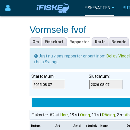
FISKEVATTEN
BUT
Vormsele fvof
Om
Fiskekort
Rapporter
Karta
Boende
Just nu visas rapporter enbart inom
Del av Vinde
i hela Sverige.
Startdatum:
Slutdatum:
Fiskarter: 62 st
Harr
, 19 st
Öring
, 11 st
Röding
, 2 st
Ab
Datum
Art
Antal
storlek
Namn
De