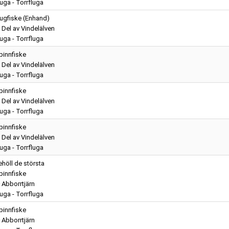
luga - Torrfluga
lugfiske (Enhand)
Del av Vindelälven
luga - Torrfluga
pinnfiske
Del av Vindelälven
luga - Torrfluga
pinnfiske
Del av Vindelälven
luga - Torrfluga
pinnfiske
Del av Vindelälven
luga - Torrfluga
ehöll de största
pinnfiske
Abborrtjärn
luga - Torrfluga
pinnfiske
Abborrtjärn