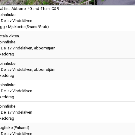
vå fina Abborre. 40 and 41cm. C&R
pinnfiske
Del av Vindelälven
igg / Mjukbete (Svans/Grub)
tala vikten.
pinnfiske
Del av Vindelälven, abborretjärn
keddrag
pinnfiske
Del av Vindelälven, abborretjärn
keddrag
pinnfiske
Del av Vindelälven
keddrag
pinnfiske
Del av Vindelälven
keddrag
lugfiske (Enhand)
Del av Vindelälven