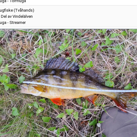
luga - Torrfluga
lugfiske (Tvåhands)
Del av Vindelälven
luga - Streamer