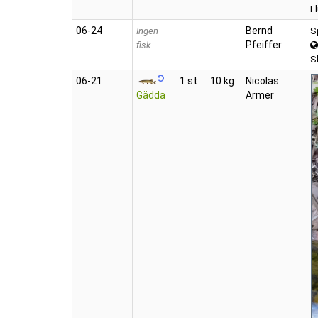
F
06‑24
Bernd
Ingen
S
Pfeiffer
fisk
S
06‑21
1 st
10 kg
Nicolas
Gädda
Armer