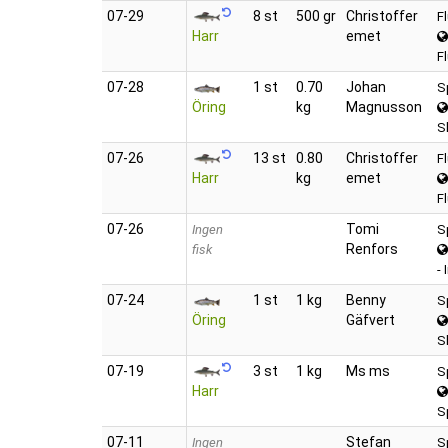
07‑29
8 st
500 gr
Christoffer
F
Harr
emet
F
07‑28
1 st
0.70
Johan
S
Öring
kg
Magnusson
S
07‑26
13 st
0.80
Christoffer
F
Harr
kg
emet
F
07‑26
Tomi
Ingen
S
Renfors
fisk
-
07‑24
1 st
1 kg
Benny
S
Öring
Gäfvert
S
07‑19
3 st
1 kg
Ms ms
S
Harr
Sp
07‑11
Stefan
Ingen
S