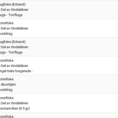
lugfiske (Enhand)
Del av Vindelälven
luga - Torrfluga
pinnfiske
Del av Vindelälven
keddrag
lugfiske (Enhand)
Del av Vindelälven
luga - Torrfluga
pinnfiske
Del av Vindelälven
 Inget bete fungerade -
pinnfiske
Aborrtjärn
keddrag
pinnfiske
Del av Vindelälven
innare liten (0-5 gr)
pinnfiske