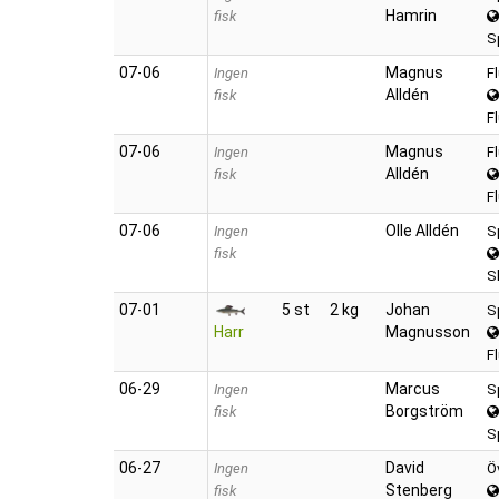
Hamrin
fisk
Sp
07‑06
Magnus
Ingen
F
Alldén
fisk
F
07‑06
Magnus
Ingen
F
Alldén
fisk
F
07‑06
Olle Alldén
Ingen
S
fisk
S
07‑01
5 st
2 kg
Johan
S
Harr
Magnusson
F
06‑29
Marcus
Ingen
S
Borgström
fisk
S
06‑27
David
Ingen
Ö
Stenberg
fisk