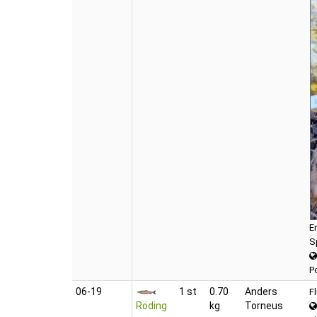
E
S
P
06‑19
1 st
0.70
Anders
F
Röding
kg
Torneus