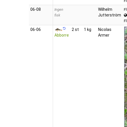
F
06‑08
Wilhelm
Ingen
F
Jutterström
fisk
F
06‑06
2 st
1 kg
Nicolas
Abborre
Armer