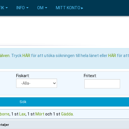
IK
INFO
OM
MITT KONTO ▸
lälven
. Tryck
HÄR
för att utöka sökningen till hela länet eller
HÄR
för at
Fiskart:
Fritext:
borre
, 1 st
Lax
, 1 st
Mört
och 1 st
Gädda
.
taljer