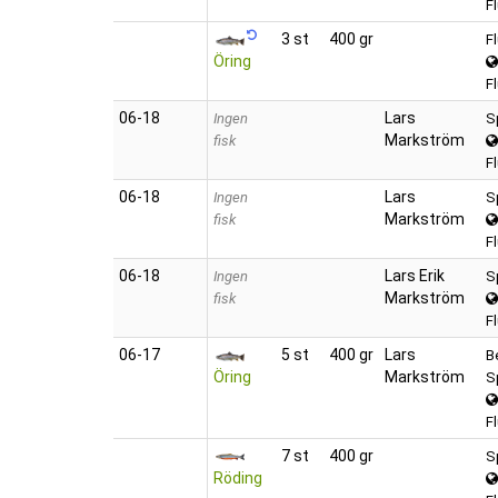
F
3 st
400 gr
F
Öring
F
06‑18
Lars
Ingen
S
Markström
fisk
F
06‑18
Lars
Ingen
S
Markström
fisk
F
06‑18
Lars Erik
Ingen
S
Markström
fisk
F
06‑17
5 st
400 gr
Lars
B
Öring
Markström
S
F
7 st
400 gr
S
Röding