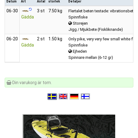
Datum
Art
Antal
storlek
Detaljer
06‑30
3 st
7.50 kg
Flertalet beten testade: vibrationsbete
Gädda
Spinnfiske
Storejen
Jigg / Mjukbete (Fiskliknande)
06‑20
2 st
1.50 kg
Only pike, very very few small white fle
Gädda
Spinnfiske
Ejheden
Spinnare mellan (6-12 gr)
Din varukorg är tom.