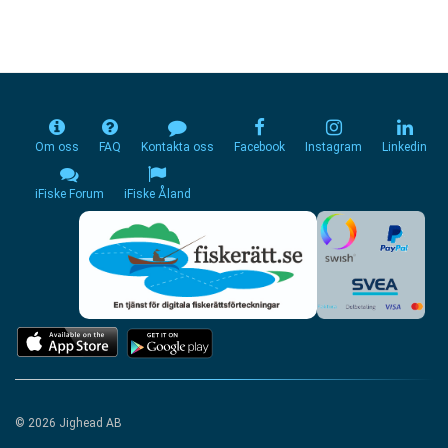
Om oss
FAQ
Kontakta oss
Facebook
Instagram
Linkedin
iFiske Forum
iFiske Åland
© 2026 Jighead AB