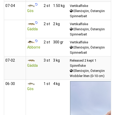
07‑04
2 st
1.50 kg
Vertikalfiske
Gös
Ellenösjön, Östersjön
Spinnerbait
2 st
2 kg
Vertikalfiske
Gädda
Ellenösjön, Östersjön
Spinnerbait
2 st
300 gr
Vertikalfiske
Abborre
Ellenösjön, Östersjön
Spinnerbait
07‑02
3 st
3 kg
Released 2 kept 1
Gädda
Spinnfiske
Ellenösjön, Östersjön
Wobbler liten (0-10 cm)
06‑30
1 st
4 kg
Gös