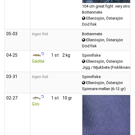
104 cm great fight .very strong 
Bottenmete
Ellenösjön, Östersjön
Död fisk
05‑03
Ingen fisk
Bottenmete
Ellenösjön, Östersjön
Död fisk
04‑25
1 st
2 kg
Spinnfiske
Gädda
Ellenösjön, Östersjön
Jigg / Mjukbete (Fiskliknande
03‑31
Ingen fisk
Spinnfiske
Ellenösjön, Östersjön
Spinnare mellan (6-12 gr)
02‑27
1 st
10 gr
Gös