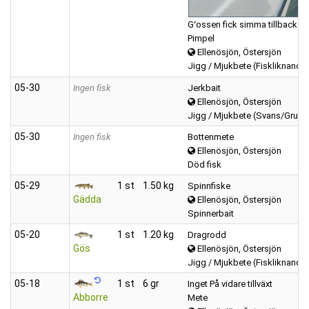
Gʻossen fick simma tillbacka Go
Pimpel
Ellenösjön, Östersjön
Jigg / Mjukbete (Fiskliknande
05‑30
Ingen fisk
Jerkbait
Ellenösjön, Östersjön
Jigg / Mjukbete (Svans/Grub)
05‑30
Ingen fisk
Bottenmete
Ellenösjön, Östersjön
Död fisk
05‑29
1 st
1.50 kg
Spinnfiske
Gädda
Ellenösjön, Östersjön
Spinnerbait
05‑20
1 st
1.20 kg
Dragrodd
Gös
Ellenösjön, Östersjön
Jigg / Mjukbete (Fiskliknande
05‑18
1 st
6 gr
Inget På vidare tillväxt
Abborre
Mete