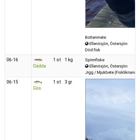
Bottenmete
Ellenösjön, Östersjön
Död fisk
06‑16
1 st
1 kg
Spinnfiske
Gädda
Ellenösjön, Östersjön
Jigg / Mjukbete (Fiskliknande
06‑15
1 st
3 gr
Gös