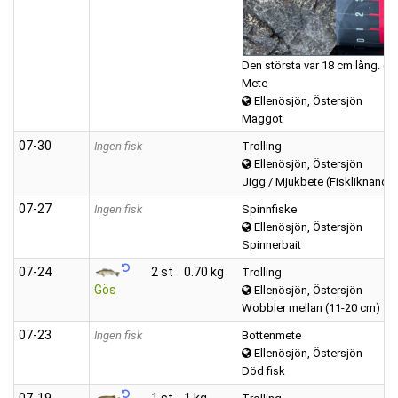
Den största var 18 cm lång. (Ve
Mete
Ellenösjön, Östersjön
Maggot
07‑30
Ingen fisk
Trolling
Ellenösjön, Östersjön
Jigg / Mjukbete (Fiskliknande
07‑27
Ingen fisk
Spinnfiske
Ellenösjön, Östersjön
Spinnerbait
07‑24
2 st
0.70 kg
Trolling
Gös
Ellenösjön, Östersjön
Wobbler mellan (11-20 cm)
07‑23
Ingen fisk
Bottenmete
Ellenösjön, Östersjön
Död fisk
07‑19
1 st
1 kg