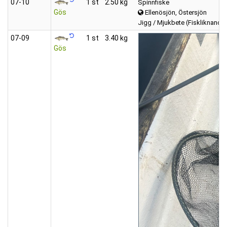
07‑10
1 st
2.50 kg
Spinnfiske
Gös
Ellenösjön, Östersjön
Jigg / Mjukbete (Fiskliknande
07‑09
1 st
3.40 kg
Gös