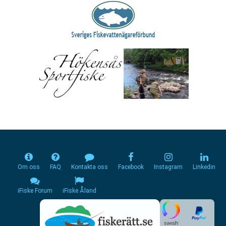
Om oss
FAQ
Kontakta oss
Facebook
Instagram
Linkedin
iFiske Forum
iFiske Åland