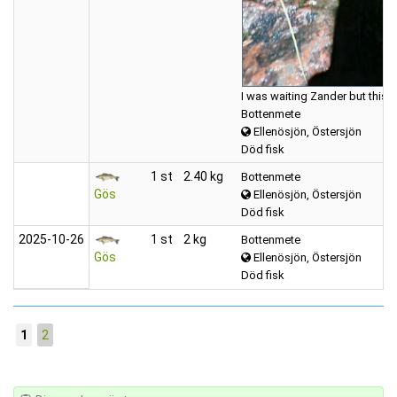
I was waiting Zander but this 
Bottenmete
Ellenösjön, Östersjön
Död fisk
1 st
2.40 kg
Bottenmete
Gös
Ellenösjön, Östersjön
Död fisk
2025‑10‑26
1 st
2 kg
Bottenmete
Gös
Ellenösjön, Östersjön
Död fisk
1
2