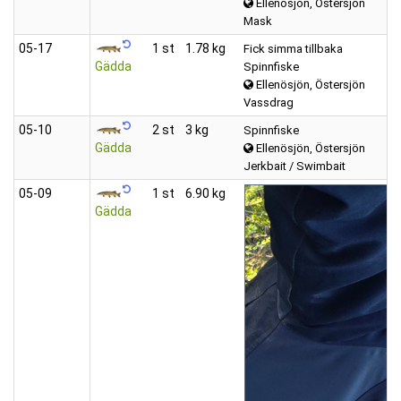
Ellenösjön, Östersjön
Mask
05‑17
1 st
1.78 kg
Fick simma tillbaka
Gädda
Spinnfiske
Ellenösjön, Östersjön
Vassdrag
05‑10
2 st
3 kg
Spinnfiske
Gädda
Ellenösjön, Östersjön
Jerkbait / Swimbait
05‑09
1 st
6.90 kg
Gädda