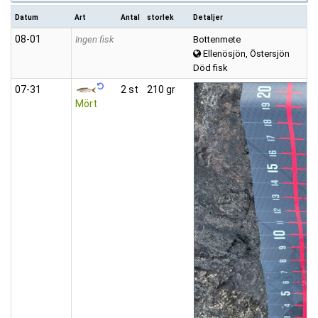
Datum
Art
Antal
storlek
Detaljer
08‑01
Ingen fisk
Bottenmete
Ellenösjön, Östersjön
Död fisk
07‑31
2 st
210 gr
Mört