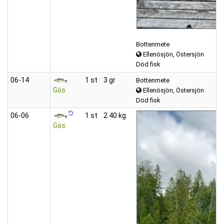
Bottenmete
Ellenösjön, Östersjön
Död fisk
06‑14
1 st
3 gr
Bottenmete
Gös
Ellenösjön, Östersjön
Död fisk
06‑06
1 st
2.40 kg
Gös