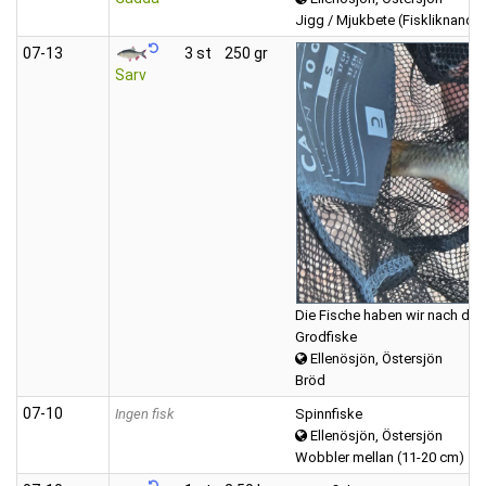
Jigg / Mjukbete (Fiskliknande
07‑13
3 st
250 gr
Sarv
Die Fische haben wir nach dem
Grodfiske
Ellenösjön, Östersjön
Bröd
07‑10
Ingen fisk
Spinnfiske
Ellenösjön, Östersjön
Wobbler mellan (11-20 cm)