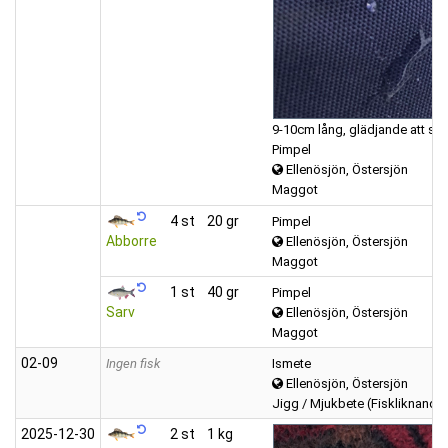
9-10cm lång, glädjande att se a
Pimpel
Ellenösjön, Östersjön
Maggot
4 st
20 gr
Pimpel
Abborre
Ellenösjön, Östersjön
Maggot
1 st
40 gr
Pimpel
Sarv
Ellenösjön, Östersjön
Maggot
02‑09
Ingen fisk
Ismete
Ellenösjön, Östersjön
Jigg / Mjukbete (Fiskliknande
2025‑12‑30
2 st
1 kg