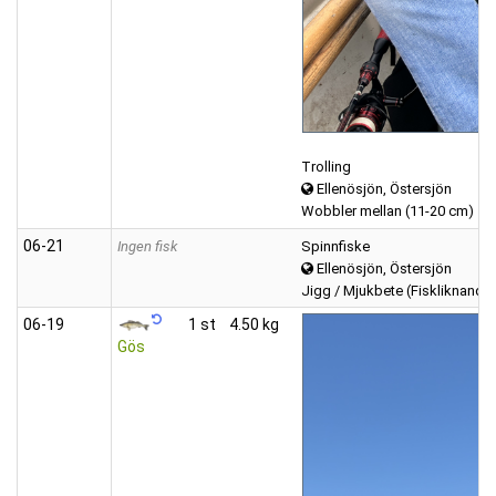
Trolling
Ellenösjön, Östersjön
Wobbler mellan (11-20 cm)
06‑21
Ingen fisk
Spinnfiske
Ellenösjön, Östersjön
Jigg / Mjukbete (Fiskliknande
06‑19
1 st
4.50 kg
Gös