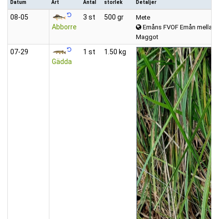
Datum
Art
Antal
storlek
Detaljer
08‑05
3 st
500 gr
Mete
Abborre
Emåns FVOF Emån mellan K
Maggot
07‑29
1 st
1.50 kg
Gädda