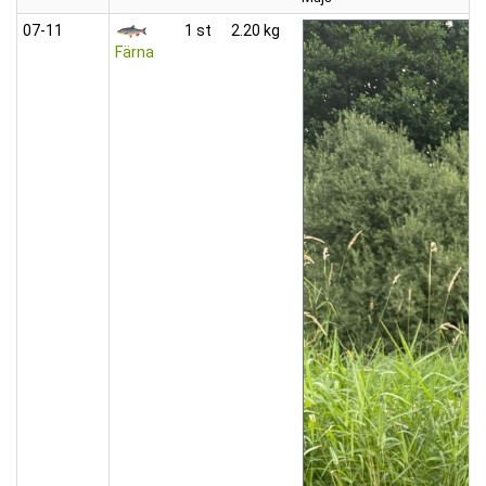
07‑11
1 st
2.20 kg
Färna