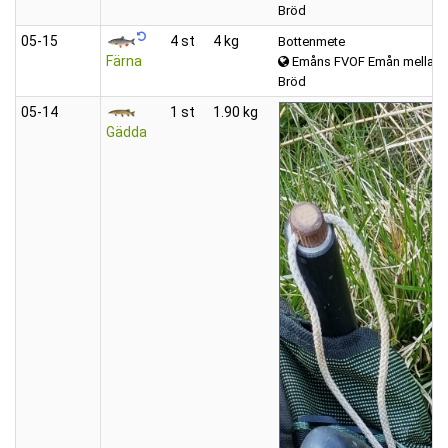
Bröd
05‑15
4 st
4 kg
Bottenmete
Färna
Emåns FVOF Emån mellan K
Bröd
05‑14
1 st
1.90 kg
Gädda