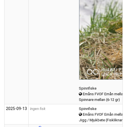
Spinnfiske
Emåns FVOF Emån mellan K
Spinnare mellan (6-12 gr)
2025‑09‑13
Ingen fisk
Spinnfiske
Emåns FVOF Emån mellan K
Jigg / Mjukbete (Fiskliknand