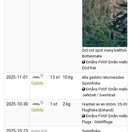
Did not spot many baitfish aro
Bottenmete
Emåns FVOF Emån mellan K
Död fisk
2025‑11‑01
13 st
10 kg
Alla gäddor returnerades.
Gädda
Spinnfiske
Emåns FVOF Emån mellan K
Jerkbait / Swimbait
2025‑10‑30
1 st
2 kg
I kanten av en ström. 25-30cm
Gädda
Flugfiske (Enhand)
Emåns FVOF Emån mellan K
Fluga - Gäddfluga
2025‑10‑23
Ingen fisk
Spinnfiske