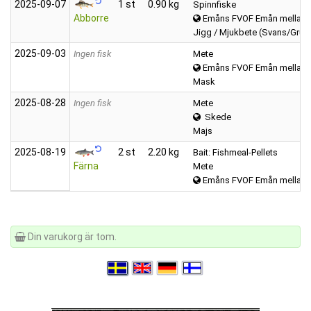
2025‑09‑07
1 st
0.90 kg
Spinnfiske
Abborre
Emåns FVOF Emån mellan K
Jigg / Mjukbete (Svans/Grub
2025‑09‑03
Ingen fisk
Mete
Emåns FVOF Emån mellan K
Mask
2025‑08‑28
Ingen fisk
Mete
Skede
Majs
2025‑08‑19
2 st
2.20 kg
Bait: Fishmeal-Pellets
Färna
Mete
Emåns FVOF Emån mellan K
Din varukorg är tom.