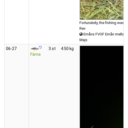
Fortunately, the fishing was s
Rev
Emåns FVOF Emån mellan K
Majs
06‑27
3 st
4.50 kg
Färna