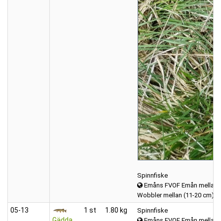
Spinnfiske
Emåns FVOF Emån mellan K
Wobbler mellan (11-20 cm)
05‑13
1 st
1.80 kg
Spinnfiske
Gädda
Emåns FVOF Emån mellan K