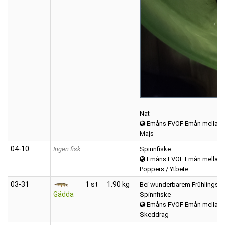
Nät
Emåns FVOF Emån mellan K
Majs
04‑10
Ingen fisk
Spinnfiske
Emåns FVOF Emån mellan K
Poppers / Ytbete
03‑31
1 st
1.90 kg
Bei wunderbarem Frühlingswe
Gädda
Spinnfiske
Emåns FVOF Emån mellan K
Skeddrag