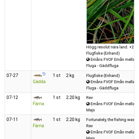
Högg resolut nära land. +25c. I
Flugfiske (Enhand)
Emåns FVOF Emån mellan K
Fluga - Gäddfluga
07‑27
1 st
2 kg
Flugfiske (Enhand)
Gädda
Emåns FVOF Emån mellan K
Fluga - Gäddfluga
07‑12
1 st
2.20 kg
Rev
Färna
Emåns FVOF Emån mellan K
Majs
07‑11
1 st
2.20 kg
Fortunately, the fishing was s
Färna
Rev
Emåns FVOF Emån mellan K
Majs