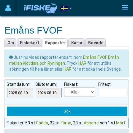
Emåns FVOF
Om
Fiskekort
Rapporter
Karta
Boende
Just nu visas rapporter enbart inom
Emåns FVOF Emån
mellan Klövdala och Ryningen
. Tryck
HÄR
för att utöka
sökningen till hela länet eller
HÄR
för att söka i hela Sverige.
Startdatum:
Slutdatum:
Fiskart:
Fritext:
Fiskarter: 53 st
Gädda
, 32 st
Färna
, 28 st
Abborre
och 1 st
Mört
.