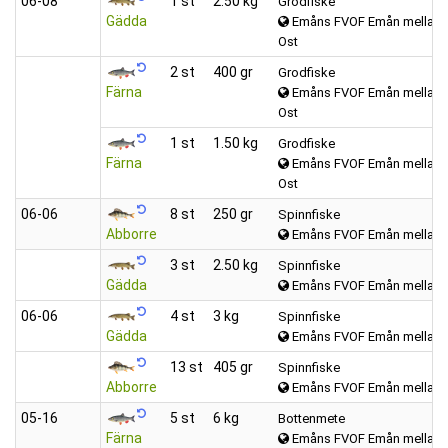
06‑08
1 st
2.50 kg
Grodfiske
Gädda
Emåns FVOF Emån mellan K
Ost
2 st
400 gr
Grodfiske
Färna
Emåns FVOF Emån mellan K
Ost
1 st
1.50 kg
Grodfiske
Färna
Emåns FVOF Emån mellan K
Ost
06‑06
8 st
250 gr
Spinnfiske
Abborre
Emåns FVOF Emån mellan K
3 st
2.50 kg
Spinnfiske
Gädda
Emåns FVOF Emån mellan K
06‑06
4 st
3 kg
Spinnfiske
Gädda
Emåns FVOF Emån mellan K
13 st
405 gr
Spinnfiske
Abborre
Emåns FVOF Emån mellan K
05‑16
5 st
6 kg
Bottenmete
Färna
Emåns FVOF Emån mellan K