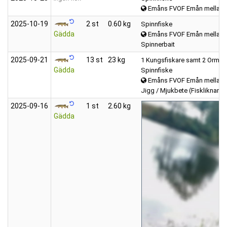
Emåns FVOF Emån mellan K
2025‑10‑19
2 st
0.60 kg
Spinnfiske
Gädda
Emåns FVOF Emån mellan K
Spinnerbait
2025‑09‑21
13 st
23 kg
1 Kungsfiskare samt 2 Ormvrå
Gädda
Spinnfiske
Emåns FVOF Emån mellan K
Jigg / Mjukbete (Fiskliknand
2025‑09‑16
1 st
2.60 kg
Gädda