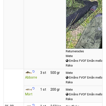
Returnerades
Mete
Emåns FVOF Emån mellan K
Räka
3 st
500 gr
Mete
Abborre
Emåns FVOF Emån mellan K
Räka
1 st
200 gr
Mete
Mört
Emåns FVOF Emån mellan K
Räka