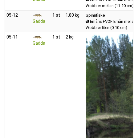
Wobbler mellan (11-20 cm)
05‑12
1 st
1.80 kg
Spinnfiske
Gädda
Emåns FVOF Emån mellan K
Wobbler liten (0-10 cm)
05‑11
1 st
2 kg
Gädda