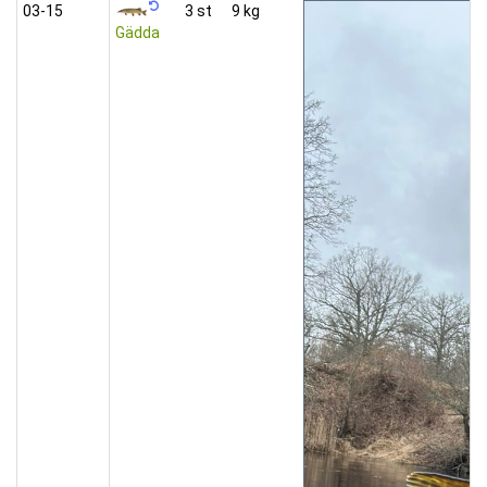
03‑15
3 st
9 kg
Gädda