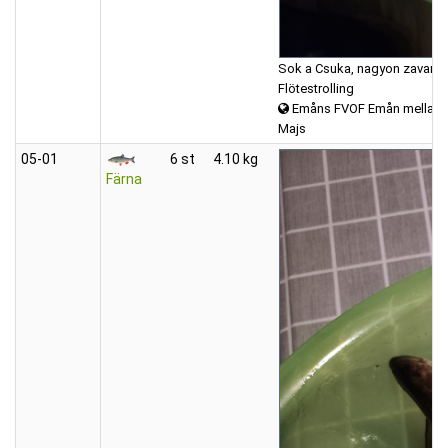
Sok a Csuka, nagyon zavartá
Flötestrolling
Emåns FVOF Emån mellan K
Majs
05‑01
6 st
4.10 kg
Färna