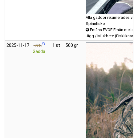
Alla gäddor returnerades var
Spinnfiske
Emåns FVOF Emån mellan K
Jigg / Mjukbete (Fiskliknand
2025‑11‑17
1 st
500 gr
Gädda