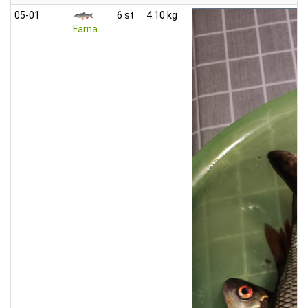
05‑01
6 st
4.10 kg
Färna