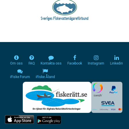
Om oss
FAQ
Kontakta oss
Facebook
Instagram
Linkedin
iFiske Forum
iFiske Åland